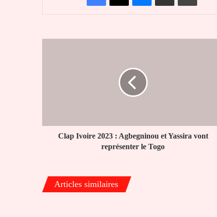
Clap
Ivoire
2023
:
Agbegninou
et
Yassira
vont
représenter
le
Clap Ivoire 2023 : Agbegninou et Yassira vont
Togo
représenter le Togo
Articles similaires