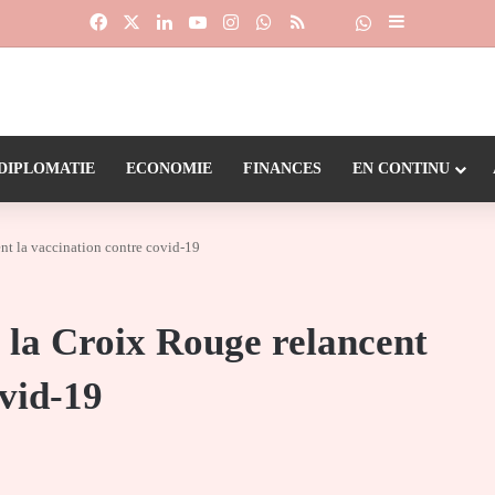
Facebook
X
Linkedin
YouTube
Instagram
WhatsApp
RSS
Suivre la chaîne
Dailymotion
Sidebar (barr
DIPLOMATIE
ECONOMIE
FINANCES
EN CONTINU
ent la vaccination contre covid-19
t la Croix Rouge relancent
ovid-19