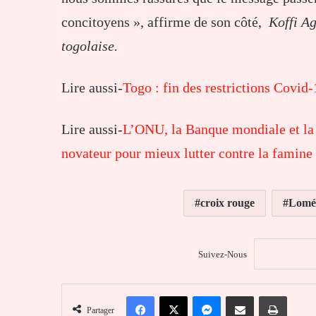
concitoyens », affirme de son côté,
Koffi A
togolaise.
Lire aussi-
Togo : fin des restrictions Covid
Lire aussi-
L’ONU, la Banque mondiale et la 
novateur pour mieux lutter contre la famine
croix rouge
Lomé
Suivez-Nous
Facebook
X
Messenger
Partager par email
Imprim
Partager