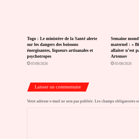
Togo : Le ministère de la Santé alerte
Semaine mondia
sur les dangers des boissons
maternel : « Bi
énergisantes, liqueurs artisanales et
allaiter n’est 
psychotropes
Artemov
05/08/2026
05/08/2026
Laisser un commentaire
Votre adresse e-mail ne sera pas publiée.
Les champs obligatoires s
C
o
m