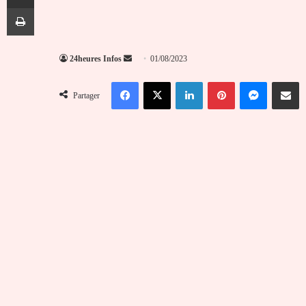
Imprimer
Envoyer
24heures Infos
01/08/2023
un
Facebook
X
Linkedin
Pinterest
Messenger
Partag
courriel
Partager