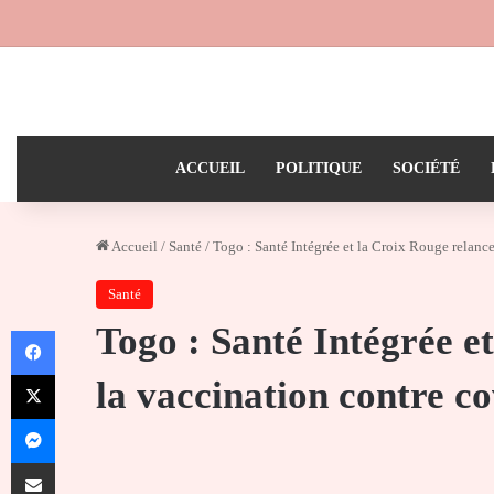
ACCUEIL
POLITIQUE
SOCIÉTÉ
Accueil
/
Santé
/
Togo : Santé Intégrée et la Croix Rouge relanc
Santé
Togo : Santé Intégrée e
Facebook
X
la vaccination contre c
Messenger
Partager par email