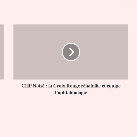
CHP
Notsè :
la
Croix
Rouge
réhabilite
et
équipe
l’ophtalmologie
CHP Notsè : la Croix Rouge réhabilite et équipe
l’ophtalmologie