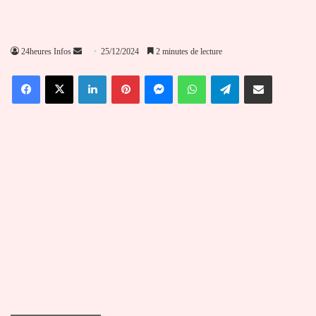
Envoyer
24heures Infos
25/12/2024
2 minutes de lecture
un
Facebook
X
Linkedin
Pinterest
Messenger
WhatsApp
Telegram
Partager par email
courriel