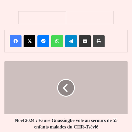
Facebook
X
Messenger
WhatsApp
Telegram
Partager par email
Imprimer
Noël
2024
:
Faure
Gnassingbé
vole
au
secours
de
55
Noël 2024 : Faure Gnassingbé vole au secours de 55
enfants
enfants malades du CHR-Tsévié