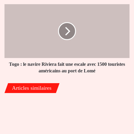
malades
du
Togo
CHR-
:
Tsévié
le
navire
Riviera
fait
une
escale
avec
1500
Togo : le navire Riviera fait une escale avec 1500 touristes
touristes
américains au port de Lomé
américains
au
Articles similaires
port
de
Lomé