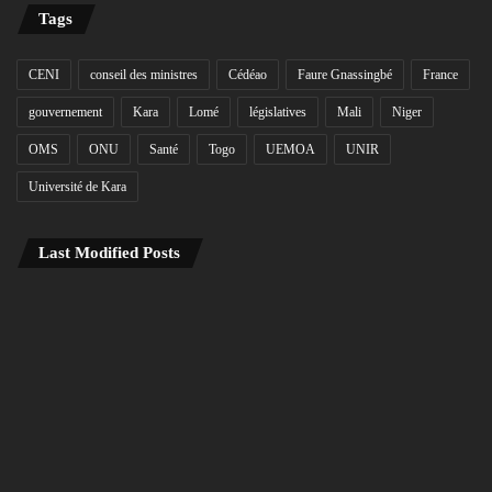
Tags
CENI
conseil des ministres
Cédéao
Faure Gnassingbé
France
gouvernement
Kara
Lomé
législatives
Mali
Niger
OMS
ONU
Santé
Togo
UEMOA
UNIR
Université de Kara
Last Modified Posts