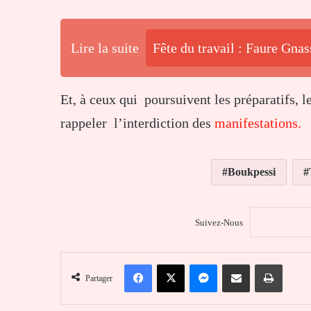
Lire la suite
Fête du travail : Faure Gna
Et, à ceux qui poursuivent les préparatifs, 
rappeler l’interdiction des
manifestations.
Boukpessi
Suivez-Nous
Facebook
X
Messenger
Partager par email
Imprim
Partager