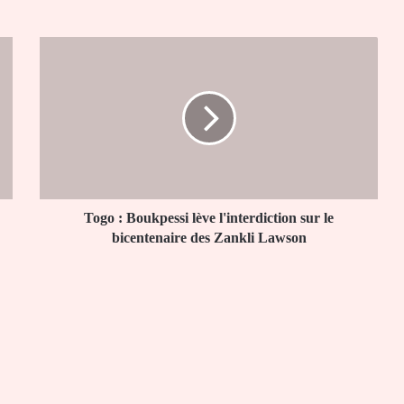
Togo
:
Boukpessi
lève
l'interdiction
sur
le
bicentenaire
des
Zankli
Togo : Boukpessi lève l'interdiction sur le
Lawson
bicentenaire des Zankli Lawson