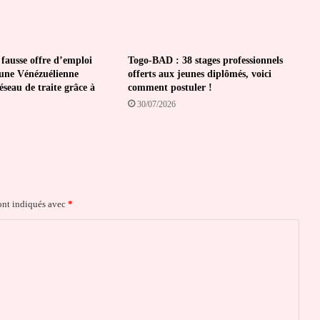
 fausse offre d’emploi
Togo-BAD : 38 stages professionnels
une Vénézuélienne
offerts aux jeunes diplômés, voici
seau de traite grâce à
comment postuler !
30/07/2026
ont indiqués avec
*