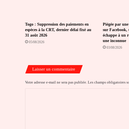
Togo : Suppression des paiements en
Piégée par une
espèces à la CRT, dernier délai fixé au
sur Facebook, 
31 août 2026
échappe à un ré
une inconnue
05/08/2026
03/08/2026
Laisser un commentaire
Votre adresse e-mail ne sera pas publiée.
Les champs obligatoires s
C
o
m
m
e