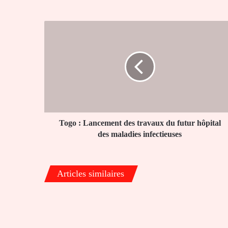
Togo
:
Lancement
des
travaux
du
futur
hôpital
des
maladies
Togo : Lancement des travaux du futur hôpital
infectieuses
des maladies infectieuses
Articles similaires