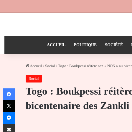
ACCUEIL
POLITIQUE
SOCIÉTÉ
Accueil
/
Social
/
Togo : Boukpessi réitère son « NON » au bice
Social
Togo : Boukpessi réitèr
Facebook
X
bicentenaire des Zankl
Messenger
Partager par email