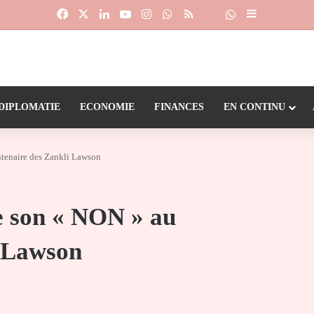
Facebook
X
Linkedin
YouTube
Instagram
WhatsApp
RSS
Suivre la chaîne
Dailymotion
Sidebar (barr
DIPLOMATIE
ECONOMIE
FINANCES
EN CONTINU
ntenaire des Zankli Lawson
e son « NON » au
i Lawson