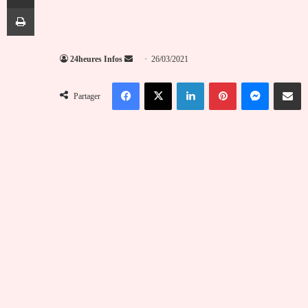
Imprimer
Envoyer
24heures Infos
26/03/2021
un
Facebook
X
Linkedin
Pinterest
Messenger
Partag
courriel
Partager