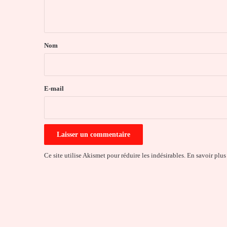
n
t
a
Nom
i
r
e
E-mail
*
Ce site utilise Akismet pour réduire les indésirables.
En savoir plus