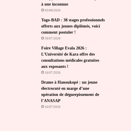
à une inconnue
03/08/2026
Togo-BAD : 38 stages professionnels
offerts aux jeunes diplômés, voici
comment postuler !
30/07/2026
Foire Village Evala 2026 :
L’Université de Kara offre des
consultations médicales gratuites
aux exposants !
16/07/2026
Drame à Hanoukopé : un jeune
électrocuté en marge d’une
opération de déguerpissement de
l’ANASAP
10/07/2026