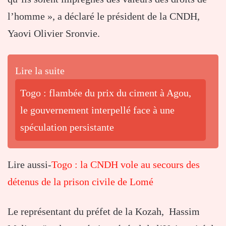
l’homme », a déclaré le président de la CNDH,
Yaovi Olivier Sronvie.
Lire la suite
Togo : flambée du prix du ciment à Agou,
le gouvernement interpellé face à une
spéculation persistante
Lire aussi-
Togo : la CNDH vole au secours des
détenus de la prison civile de Lomé
Le représentant du préfet de la Kozah, Hassim