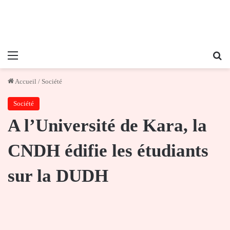
Menu
Re
Accueil
/
Société
Société
A l’Université de Kara, la
CNDH édifie les étudiants
sur la DUDH