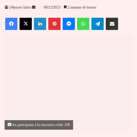
Envoyer
24heures Infos
08/12/2023
2 minutes de lecture
un
Facebook
X
Linkedin
Pinterest
Messenger
WhatsApp
Telegram
Partager par email
courriel
les participants à la rencontre crédit :DR