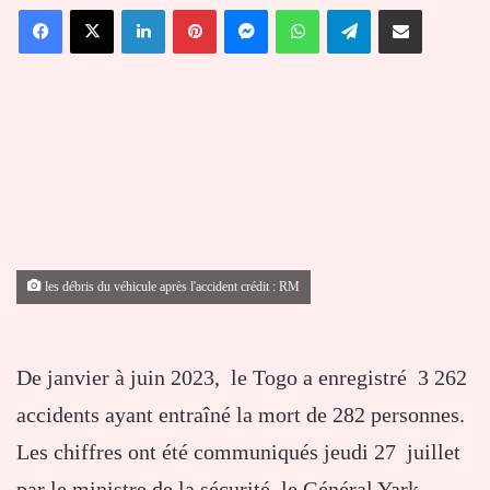
Facebook
X
Linkedin
Pinterest
Messenger
WhatsApp
Telegram
Partager par email
courriel
les débris du véhicule après l'accident crédit : RM
De janvier à juin 2023, le Togo a enregistré 3 262
accidents ayant entraîné la mort de 282 personnes.
Les chiffres ont été communiqués jeudi 27 juillet
par le ministre de la sécurité, le Général Yark