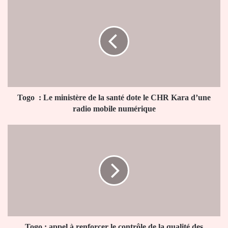
Togo
:
Le
ministère
de
la
santé
dote
le
CHR
Togo : Le ministère de la santé dote le CHR Kara d’une
Kara
radio mobile numérique
d’une
radio
Togo
mobile
:
numérique
appel
à
renforcer
le
contrôle
de
la
qualité
Togo : appel à renforcer le contrôle de la qualité des