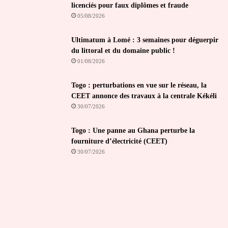
licenciés pour faux diplômes et fraude
05/08/2026
Ultimatum à Lomé : 3 semaines pour déguerpir
du littoral et du domaine public !
01/08/2026
Togo : perturbations en vue sur le réseau, la
CEET annonce des travaux à la centrale Kékéli
30/07/2026
Togo : Une panne au Ghana perturbe la
fourniture d’électricité (CEET)
30/07/2026