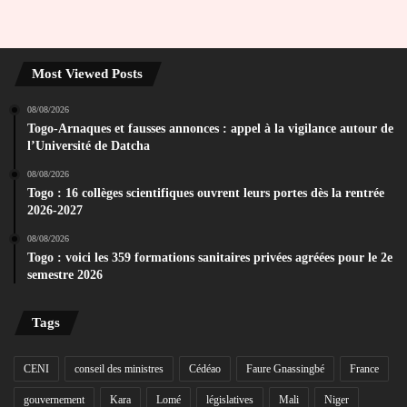
Most Viewed Posts
08/08/2026
Togo-Arnaques et fausses annonces : appel à la vigilance autour de
l’Université de Datcha
08/08/2026
Togo : 16 collèges scientifiques ouvrent leurs portes dès la rentrée
2026-2027
08/08/2026
Togo : voici les 359 formations sanitaires privées agréées pour le 2e
semestre 2026
Tags
CENI
conseil des ministres
Cédéao
Faure Gnassingbé
France
gouvernement
Kara
Lomé
législatives
Mali
Niger