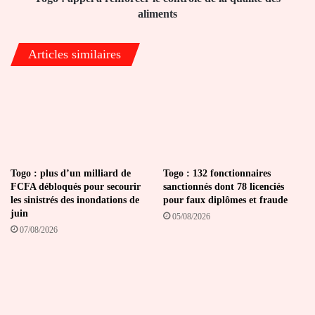
des
aliments
aliments
Articles similaires
Togo : plus d’un milliard de
Togo : 132 fonctionnaires
FCFA débloqués pour secourir
sanctionnés dont 78 licenciés
les sinistrés des inondations de
pour faux diplômes et fraude
juin
05/08/2026
07/08/2026