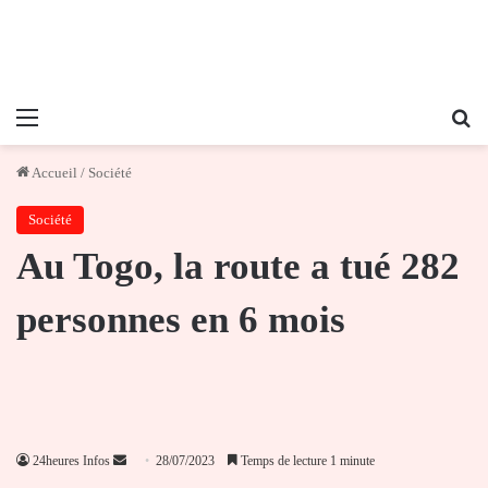
Menu
Re
Accueil
/
Société
Société
Au Togo, la route a tué 282
personnes en 6 mois
Envoyer
24heures Infos
28/07/2023
Temps de lecture 1 minute
un