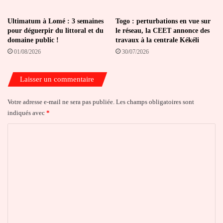
Ultimatum à Lomé : 3 semaines
Togo : perturbations en vue sur
pour déguerpir du littoral et du
le réseau, la CEET annonce des
domaine public !
travaux à la centrale Kékéli
01/08/2026
30/07/2026
Laisser un commentaire
Votre adresse e-mail ne sera pas publiée.
Les champs obligatoires sont
indiqués avec
*
C
o
m
m
e
n
t