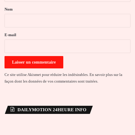
a
Nom
i
r
e
E-mail
*
Ce site utilise Akismet pour réduire les indésirables.
En savoir plus sur la
façon dont les données de vos commentaires sont traitées
.
DAILYMOTION 24HEURE INFO