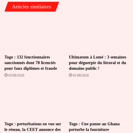
débat
Articles similaires
voire
un
référendum
»
Togo : 132 fonctionnaires
Ultimatum à Lomé : 3 semaines
sanctionnés dont 78 licenciés
pour déguerpir du littoral et du
pour faux diplômes et fraude
domaine public !
05/08/2026
01/08/2026
Togo : perturbations en vue sur
Togo : Une panne au Ghana
le réseau, la CEET annonce des
perturbe la fourniture