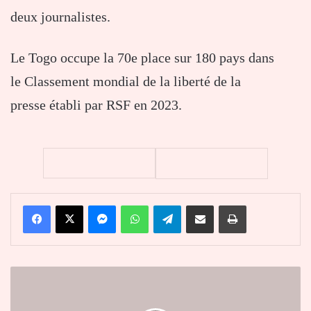
deux journalistes.
Le Togo occupe la 70e place sur 180 pays dans
le Classement mondial de la liberté de la
presse établi par RSF en 2023.
Facebook
X
Messenger
WhatsApp
Telegram
Partager par email
Imprimer
Togo
:
ce