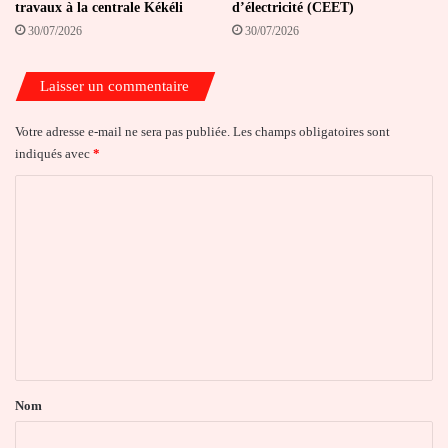
travaux à la centrale Kékéli
d’électricité (CEET)
30/07/2026
30/07/2026
Laisser un commentaire
Votre adresse e-mail ne sera pas publiée.
Les champs obligatoires sont
indiqués avec
*
C
o
m
m
e
n
t
a
Nom
i