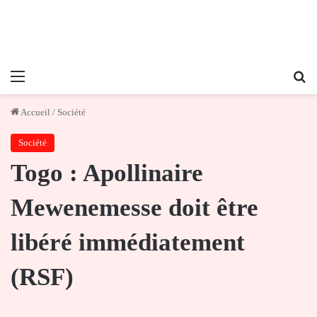
Menu
Re
Accueil
/
Société
Société
Togo : Apollinaire
Mewenemesse doit être
libéré immédiatement
(RSF)