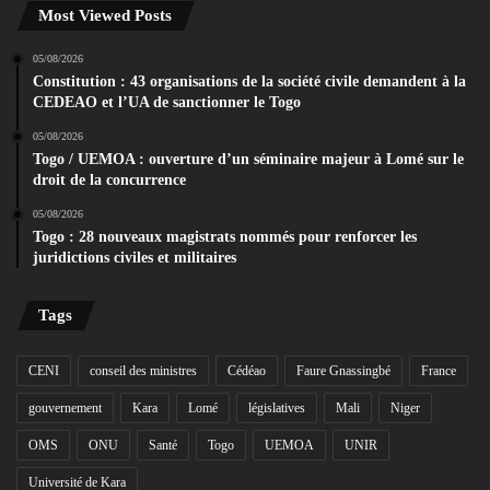
Most Viewed Posts
05/08/2026
Constitution : 43 organisations de la société civile demandent à la
CEDEAO et l’UA de sanctionner le Togo
05/08/2026
Togo / UEMOA : ouverture d’un séminaire majeur à Lomé sur le
droit de la concurrence
05/08/2026
Togo : 28 nouveaux magistrats nommés pour renforcer les
juridictions civiles et militaires
Tags
CENI
conseil des ministres
Cédéao
Faure Gnassingbé
France
gouvernement
Kara
Lomé
législatives
Mali
Niger
OMS
ONU
Santé
Togo
UEMOA
UNIR
Université de Kara