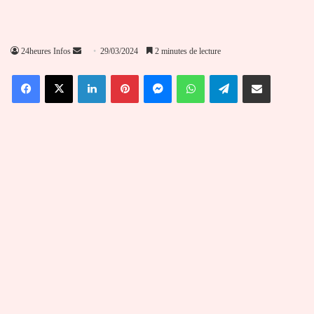
Envoyer
24heures Infos
29/03/2024
2 minutes de lecture
un
Facebook
X
Linkedin
Pinterest
Messenger
WhatsApp
Telegram
Partager par email
courriel