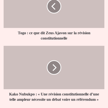
que
dit
Zeus
Ajavon
sur
la
révision
Togo : ce que dit Zeus Ajavon sur la révision
constitutionnelle
constitutionnelle
Kako
Nubukpo
:
«
Une
révision
constitutionnelle
d’une
telle
ampleur
Kako Nubukpo : « Une révision constitutionnelle d’une
nécessite
telle ampleur nécessite un débat voire un référendum »
un