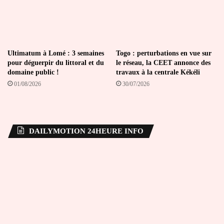
Ultimatum à Lomé : 3 semaines
Togo : perturbations en vue sur
pour déguerpir du littoral et du
le réseau, la CEET annonce des
domaine public !
travaux à la centrale Kékéli
01/08/2026
30/07/2026
DAILYMOTION 24HEURE INFO