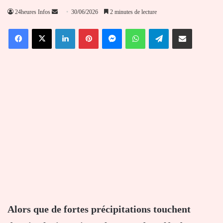
Envoyer
24heures Infos
30/06/2026
2 minutes de lecture
un
Facebook
X
Linkedin
Pinterest
Messenger
WhatsApp
Telegram
Partager par email
courriel
Alors que de fortes précipitations touchent