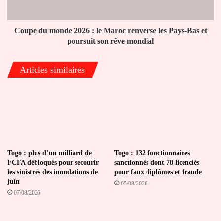
renverse
les
Pays-
Coupe du monde 2026 : le Maroc renverse les Pays-Bas et
Bas
poursuit son rêve mondial
et
poursuit
Articles similaires
son
rêve
mondial
Togo : plus d’un milliard de
Togo : 132 fonctionnaires
FCFA débloqués pour secourir
sanctionnés dont 78 licenciés
les sinistrés des inondations de
pour faux diplômes et fraude
juin
05/08/2026
07/08/2026