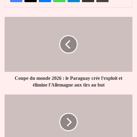
Coupe
du
monde
2026
:
le
Paraguay
crée
l'exploit
et
Coupe du monde 2026 : le Paraguay crée l'exploit et
élimine
élimine l'Allemagne aux tirs au but
l'Allemagne
aux
Coupe
tirs
du
au
monde
but
2026
:
le
Maroc