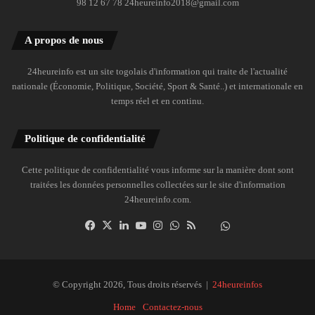
98 12 67 78 24heureinfo2018@gmail.com
A propos de nous
24heureinfo est un site togolais d'information qui traite de l'actualité
nationale (Économie, Politique, Société, Sport & Santé..) et internationale en
temps réel et en continu.
Politique de confidentialité
Cette politique de confidentialité vous informe sur la manière dont sont
traitées les données personnelles collectées sur le site d'information
24heureinfo.com.
Facebook
X
Linkedin
YouTube
Instagram
WhatsApp
RSS
Dailymotion
Suivre
la
chaîne
24heureinfo
© Copyright 2026, Tous droits réservés |
24heureinfos
sur
Home
Contactez-nous
WhatsApp