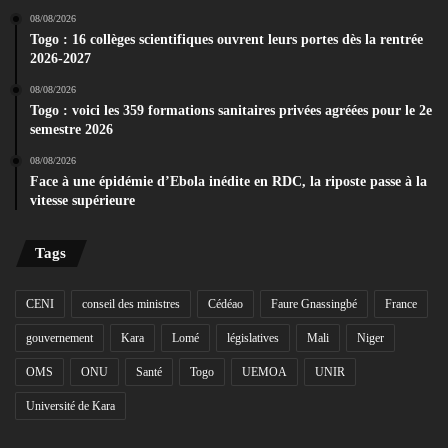
08/08/2026
Togo : 16 collèges scientifiques ouvrent leurs portes dès la rentrée
2026-2027
08/08/2026
Togo : voici les 359 formations sanitaires privées agréées pour le 2e
semestre 2026
08/08/2026
Face à une épidémie d’Ebola inédite en RDC, la riposte passe à la
vitesse supérieure
Tags
CENI
conseil des ministres
Cédéao
Faure Gnassingbé
France
gouvernement
Kara
Lomé
législatives
Mali
Niger
OMS
ONU
Santé
Togo
UEMOA
UNIR
Université de Kara