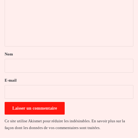
m
m
e
n
t
a
Nom
i
r
e
E-mail
*
Ce site utilise Akismet pour réduire les indésirables.
En savoir plus sur la
façon dont les données de vos commentaires sont traitées
.