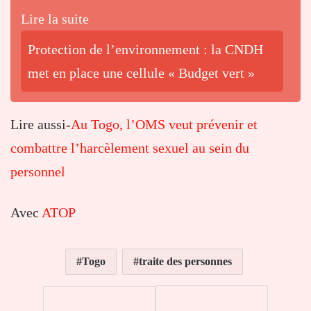
Lire la suite
Protection de l’environnement : la CNDH
met en place une cellule « Budget vert »
Lire aussi-
Au Togo, l’OMS veut prévenir et
combattre l’harcèlement sexuel au sein du
personnel
Avec
ATOP
Togo
traite des personnes