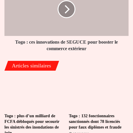
innovations
de
SEGUCE
pour
booster
le
commerce
Togo : ces innovations de SEGUCE pour booster le
extérieur
commerce extérieur
Articles similaires
Togo : plus d’un milliard de
Togo : 132 fonctionnaires
FCFA débloqués pour secourir
sanctionnés dont 78 licenciés
les sinistrés des inondations de
pour faux diplômes et fraude
juin