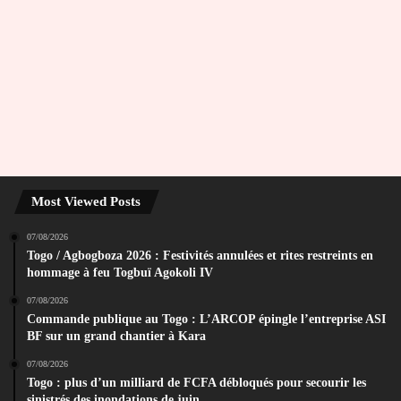
Most Viewed Posts
07/08/2026
Togo / Agbogboza 2026 : Festivités annulées et rites restreints en
hommage à feu Togbuï Agokoli IV
07/08/2026
Commande publique au Togo : L’ARCOP épingle l’entreprise ASI
BF sur un grand chantier à Kara
07/08/2026
Togo : plus d’un milliard de FCFA débloqués pour secourir les
sinistrés des inondations de juin