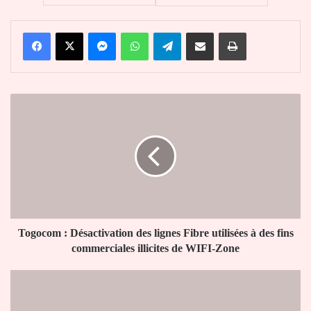
Facebook
X
Messenger
WhatsApp
Telegram
Partager par email
Imprimer
Togocom
:
Désactivation
des
lignes
Fibre
utilisées
à
des
fins
Togocom : Désactivation des lignes Fibre utilisées à des fins
commerciales
commerciales illicites de WIFI-Zone
illicites
de
Togo
WIFI-
:
Zone
ces