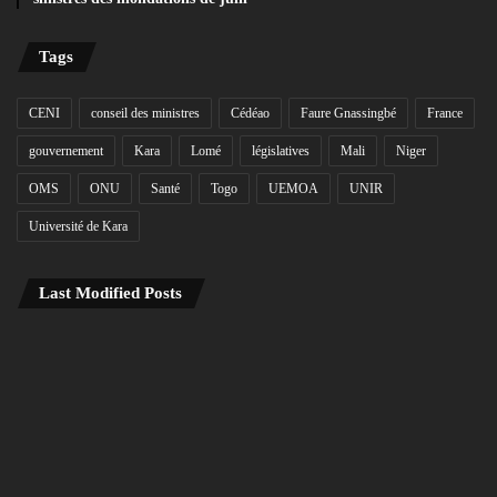
Tags
CENI
conseil des ministres
Cédéao
Faure Gnassingbé
France
gouvernement
Kara
Lomé
législatives
Mali
Niger
OMS
ONU
Santé
Togo
UEMOA
UNIR
Université de Kara
Last Modified Posts