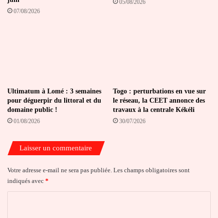
05/08/2026
07/08/2026
Ultimatum à Lomé : 3 semaines
Togo : perturbations en vue sur
pour déguerpir du littoral et du
le réseau, la CEET annonce des
domaine public !
travaux à la centrale Kékéli
01/08/2026
30/07/2026
Laisser un commentaire
Votre adresse e-mail ne sera pas publiée.
Les champs obligatoires sont
indiqués avec
*
C
o