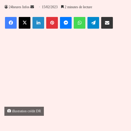
Envoyer
24heures Infos
15/02/2023
2 minutes de lecture
un
Facebook
X
Linkedin
Pinterest
Messenger
WhatsApp
Telegram
Partager par email
courriel
illustration crédit DR