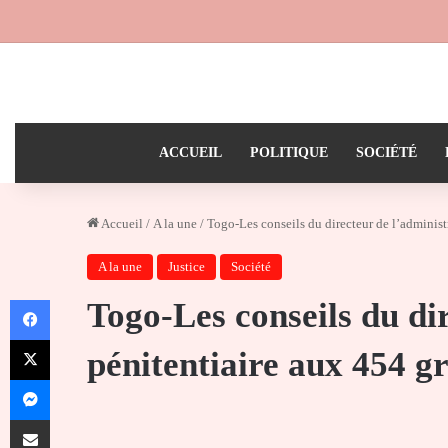
ACCUEIL
POLITIQUE
SOCIÉTÉ
Accueil
/
A la une
/
Togo-Les conseils du directeur de l’administ
A la une
Justice
Société
Facebook
Togo-Les conseils du di
X
pénitentiaire aux 454 gr
Messenger
Partager par email