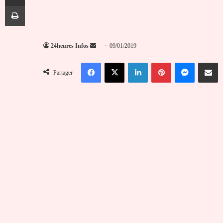
Imprimer
Envoyer
24heures Infos
09/01/2019
un
Facebook
X
Linkedin
Pinterest
Messenger
Partag
courriel
Partager