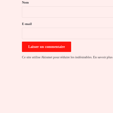
a
Nom
i
r
e
E-mail
*
Ce site utilise Akismet pour réduire les indésirables.
En savoir plus