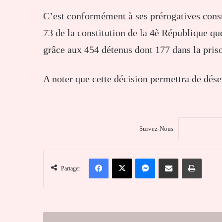
C’est conformément à ses prérogatives const
73 de la constitution de la 4è République q
grâce aux 454 détenus dont 177 dans la pris
A noter que cette décision permettra de dés
Suivez-Nous
Facebook
X
Messenger
Partager par email
Imprim
Partager
Pour