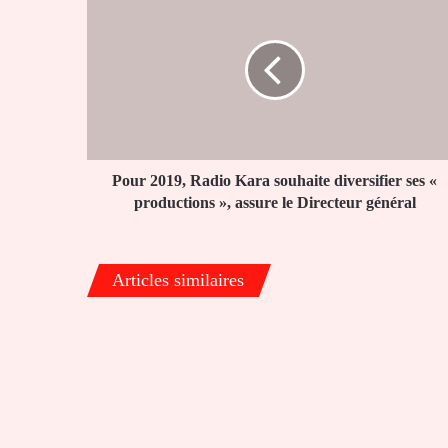
2019,
Radio
Kara
souhaite
diversifier
ses
«
productions
»,
Pour 2019, Radio Kara souhaite diversifier ses «
assure
productions », assure le Directeur général
le
Directeur
général
Articles similaires