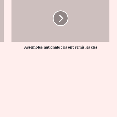
nationale
:
ils
ont
remis
les
clés
Assemblée nationale : ils ont remis les clés