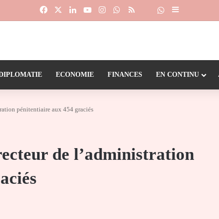
Facebook
X
Linkedin
YouTube
Instagram
WhatsApp
RSS
Suivre la chaîne
Dailymotion
Sidebar (barr
DIPLOMATIE
ECONOMIE
FINANCES
EN CONTINU
ration pénitentiaire aux 454 graciés
recteur de l’administration
aciés