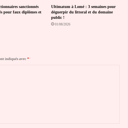
ctionnaires sanctionnés
Ultimatum à Lomé : 3 semaines pour
és pour faux diplômes et
déguerpir du littoral et du domaine
public !
01/08/2026
ont indiqués avec
*