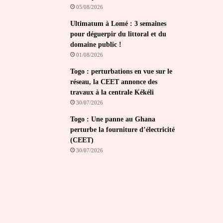
05/08/2026
Ultimatum à Lomé : 3 semaines
pour déguerpir du littoral et du
domaine public !
01/08/2026
Togo : perturbations en vue sur le
réseau, la CEET annonce des
travaux à la centrale Kékéli
30/07/2026
Togo : Une panne au Ghana
perturbe la fourniture d’électricité
(CEET)
30/07/2026