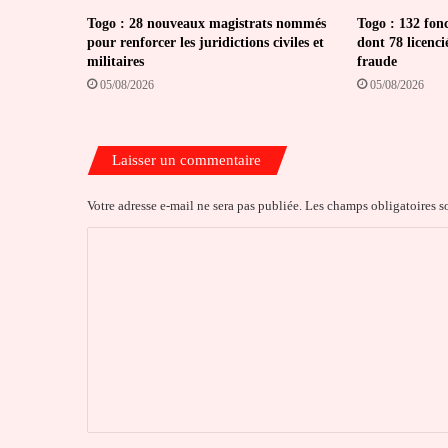
Togo : 28 nouveaux magistrats nommés
Togo : 132 fon
pour renforcer les juridictions civiles et
dont 78 licenci
militaires
fraude
05/08/2026
05/08/2026
Laisser un commentaire
Votre adresse e-mail ne sera pas publiée.
Les champs obligatoires s
C
o
m
m
e
n
t