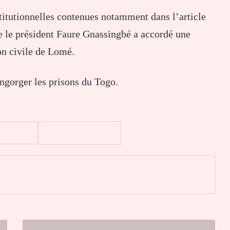
itutionnelles contenues notamment dans l’article
ue le président Faure Gnassingbé a accordé une
on civile de Lomé.
engorger les prisons du Togo.
er
Assemblée