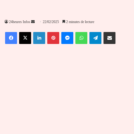
Envoyer
24heures Infos
22/02/2025
2 minutes de lecture
un
Facebook
X
Linkedin
Pinterest
Messenger
WhatsApp
Telegram
Partager par email
courriel