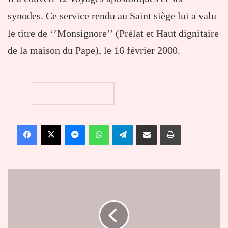
synodes. Ce service rendu au Saint siège lui a valu
le titre de ‘’Monsignore’’ (Prélat et Haut dignitaire
de la maison du Pape), le 16 février 2000.
Facebook
X
Messenger
WhatsApp
Telegram
Partager par email
Imprimer
Bénin
:
le
ministre
Kouaro
Yves