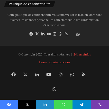
Politique de confidentialité
Cette politique de confidentialité vous informe sur la manière dont sont
traitées les données personnelles collectées sur le site d'information
24heureinfo.com.
Facebook
X
Linkedin
YouTube
Instagram
WhatsApp
RSS
Dailymotion
Suivre
la
chaîne
24heureinfo
© Copyright 2026, Tous droits réservés |
24heureinfos
sur
Home
Contactez-nous
WhatsApp
Facebook
X
Linkedin
YouTube
Instagram
WhatsApp
RSS
Dai
Suivre
la