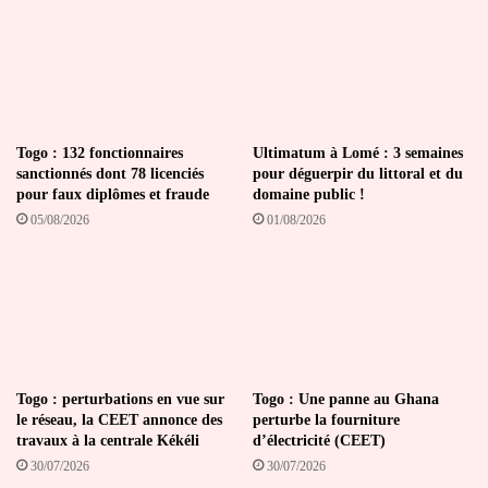
Togo : 132 fonctionnaires
Ultimatum à Lomé : 3 semaines
sanctionnés dont 78 licenciés
pour déguerpir du littoral et du
pour faux diplômes et fraude
domaine public !
05/08/2026
01/08/2026
Togo : perturbations en vue sur
Togo : Une panne au Ghana
le réseau, la CEET annonce des
perturbe la fourniture
travaux à la centrale Kékéli
d’électricité (CEET)
30/07/2026
30/07/2026