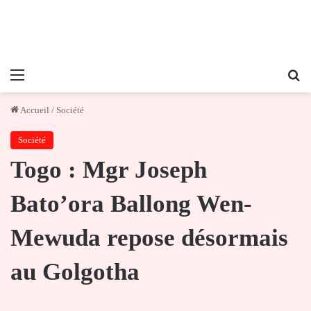
Menu
Re
Accueil
/
Société
Société
Togo : Mgr Joseph
Bato’ora Ballong Wen-
Mewuda repose désormais
au Golgotha