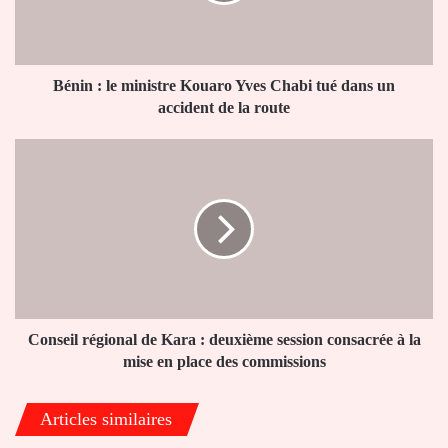
Chabi
tué
dans
un
Bénin : le ministre Kouaro Yves Chabi tué dans un
accident
accident de la route
de
la
Conseil
route
régional
de
Kara
:
deuxième
session
consacrée
à
la
Conseil régional de Kara : deuxième session consacrée à la
mise
mise en place des commissions
en
place
Articles similaires
des
commissions