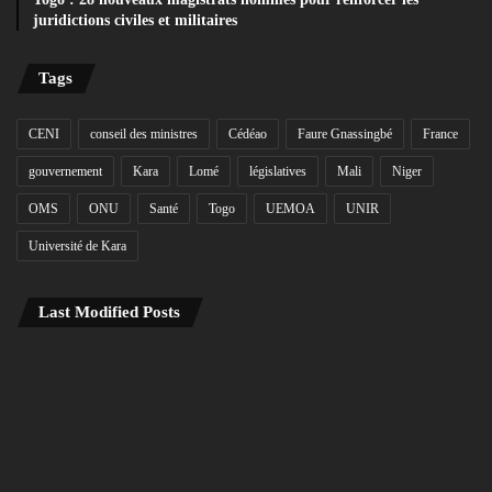
juridictions civiles et militaires
Tags
CENI
conseil des ministres
Cédéao
Faure Gnassingbé
France
gouvernement
Kara
Lomé
législatives
Mali
Niger
OMS
ONU
Santé
Togo
UEMOA
UNIR
Université de Kara
Last Modified Posts