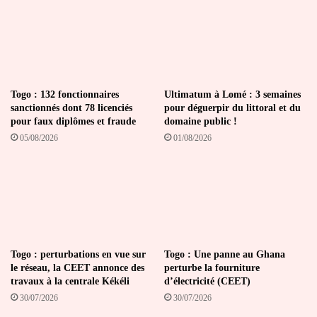
Togo : 132 fonctionnaires
Ultimatum à Lomé : 3 semaines
sanctionnés dont 78 licenciés
pour déguerpir du littoral et du
pour faux diplômes et fraude
domaine public !
05/08/2026
01/08/2026
Togo : perturbations en vue sur
Togo : Une panne au Ghana
le réseau, la CEET annonce des
perturbe la fourniture
travaux à la centrale Kékéli
d’électricité (CEET)
30/07/2026
30/07/2026