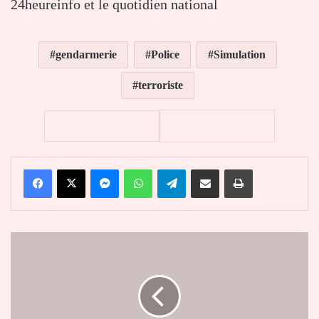
24heureinfo et le quotidien national
gendarmerie
Police
Simulation
terroriste
Facebook
X
Messenger
WhatsApp
Telegram
Partager par email
Imprimer
Législatives-
Le
MJU
appelle
les
jeunes