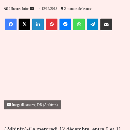
Envoyer
24heures Infos
12/12/2018
2 minutes de lecture
un
Facebook
X
Linkedin
Pinterest
Messenger
WhatsApp
Telegram
Partager par email
courriel
Image illustrative, DR (Archives)
(24hinfo)-Ce mercredi 12 décembre, entre 9 et 11