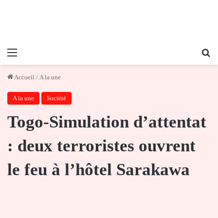
Menu
Re
Accueil
/
A la une
A la une
Société
Togo-Simulation d’attentat
: deux terroristes ouvrent
le feu à l’hôtel Sarakawa