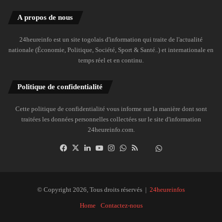
A propos de nous
24heureinfo est un site togolais d'information qui traite de l'actualité
nationale (Économie, Politique, Société, Sport & Santé..) et internationale en
temps réel et en continu.
Politique de confidentialité
Cette politique de confidentialité vous informe sur la manière dont sont
traitées les données personnelles collectées sur le site d'information
24heureinfo.com.
Facebook
X
Linkedin
YouTube
Instagram
WhatsApp
RSS
Dailymotion
Suivre
la
chaîne
24heureinfo
© Copyright 2026, Tous droits réservés |
24heureinfos
sur
Home
Contactez-nous
WhatsApp