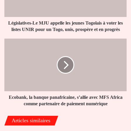
Togolais
à
voter
les
Législatives-Le MJU appelle les jeunes Togolais à voter les
listes
listes UNIR pour un Togo, unis, prospère et en progrès
UNIR
pour
Ecobank,
un
la
Togo,
banque
unis,
panafricaine,
prospère
s’allie
et
avec
en
MFS
progrès
Africa
comme
partenaire
Ecobank, la banque panafricaine, s’allie avec MFS Africa
de
comme partenaire de paiement numérique
paiement
numérique
Articles similaires