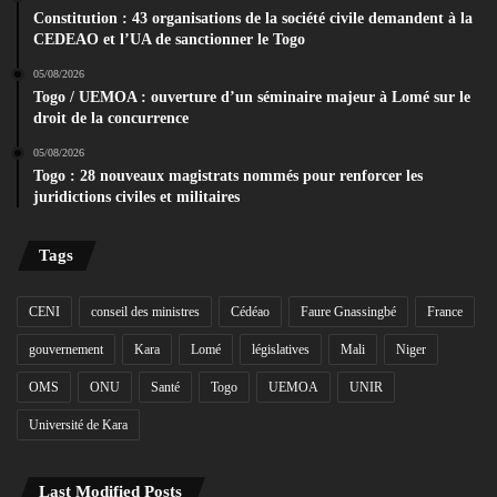
Constitution : 43 organisations de la société civile demandent à la
CEDEAO et l’UA de sanctionner le Togo
05/08/2026
Togo / UEMOA : ouverture d’un séminaire majeur à Lomé sur le
droit de la concurrence
05/08/2026
Togo : 28 nouveaux magistrats nommés pour renforcer les
juridictions civiles et militaires
Tags
CENI
conseil des ministres
Cédéao
Faure Gnassingbé
France
gouvernement
Kara
Lomé
législatives
Mali
Niger
OMS
ONU
Santé
Togo
UEMOA
UNIR
Université de Kara
Last Modified Posts