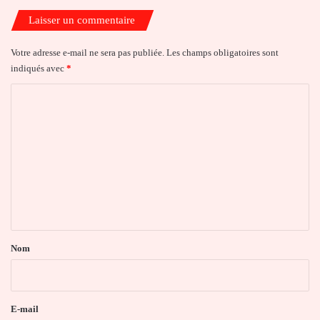
Laisser un commentaire
Votre adresse e-mail ne sera pas publiée.
Les champs obligatoires sont
indiqués avec
*
C
o
m
m
e
n
t
a
Nom
i
r
e
E-mail