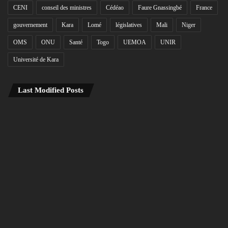
CENI
conseil des ministres
Cédéao
Faure Gnassingbé
France
gouvernement
Kara
Lomé
législatives
Mali
Niger
OMS
ONU
Santé
Togo
UEMOA
UNIR
Université de Kara
Last Modified Posts