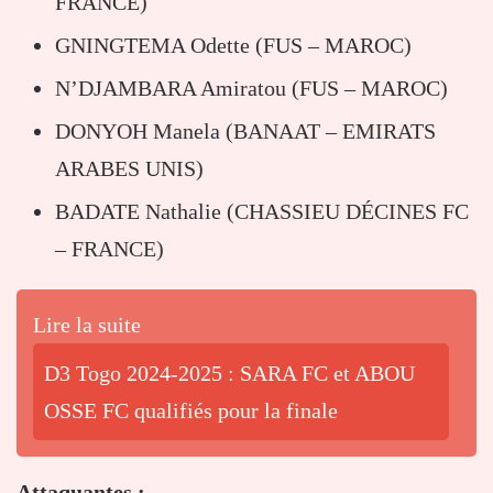
FRANCE)
GNINGTEMA Odette (FUS – MAROC)
N’DJAMBARA Amiratou (FUS – MAROC)
DONYOH Manela (BANAAT – EMIRATS
ARABES UNIS)
BADATE Nathalie (CHASSIEU DÉCINES FC
– FRANCE)
Lire la suite
D3 Togo 2024-2025 : SARA FC et ABOU
OSSE FC qualifiés pour la finale
Attaquantes :