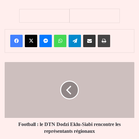
Facebook
X
Messenger
WhatsApp
Telegram
Partager par email
Imprimer
Football
:
le
DTN
Dodzi
Eklu-
Siabi
rencontre
les
représentants
Football : le DTN Dodzi Eklu-Siabi rencontre les
régionaux
représentants régionaux