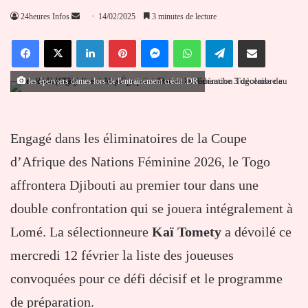
Envoyer
24heures Infos
14/02/2025
3 minutes de lecture
un
Facebook
X
Linkedin
Pinterest
Messenger
WhatsApp
Telegram
Partager par email
courriel
les éperviers dames lors de l'entrainement crédit :DR
Engagé dans les éliminatoires de la Coupe
d’Afrique des Nations Féminine 2026, le Togo
affrontera Djibouti au premier tour dans une
double confrontation qui se jouera intégralement à
Lomé. La sélectionneure
Kaï Tomety
a dévoilé ce
mercredi 12 février la liste des joueuses
convoquées pour ce défi décisif et le programme
de préparation.