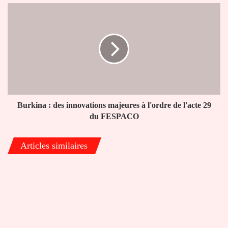
Burkina
:
des
innovations
majeures
à
l'ordre
de
l'acte
29
Burkina : des innovations majeures à l'ordre de l'acte 29
du
du FESPACO
FESPACO
Articles similaires