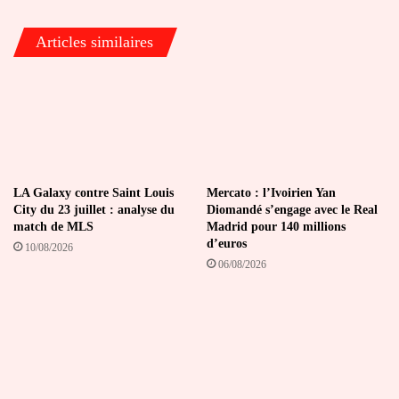
certificats
de
Articles similaires
nationalité
LA Galaxy contre Saint Louis
Mercato : l’Ivoirien Yan
City du 23 juillet : analyse du
Diomandé s’engage avec le Real
match de MLS
Madrid pour 140 millions
d’euros
10/08/2026
06/08/2026