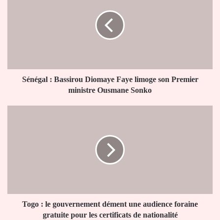
Bassirou
Diomaye
Faye
limoge
son
Premier
ministre
Ousmane
Sénégal : Bassirou Diomaye Faye limoge son Premier
Sonko
ministre Ousmane Sonko
Togo
:
le
gouvernement
dément
une
audience
foraine
gratuite
pour
Togo : le gouvernement dément une audience foraine
les
gratuite pour les certificats de nationalité