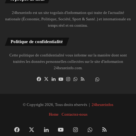
24heureinfo est un site togolais d'information qui traite de l'actualité
nationale (Économie, Politique, Société, Sport & Santé..) et internationale en
temps réel et en continu.
Politique de confidentialité
Cette politique de confidentialité vous informe sur la manière dont sont
traitées les données personnelles collectées sur le site d'information
24heureinfo.com.
Facebook
X
Linkedin
YouTube
Instagram
WhatsApp
RSS
Dailymotion
Suivre
la
chaîne
24heureinfo
© Copyright 2026, Tous droits réservés |
24heureinfos
sur
Home
Contactez-nous
WhatsApp
Facebook
X
Linkedin
YouTube
Instagram
WhatsApp
RSS
Dai