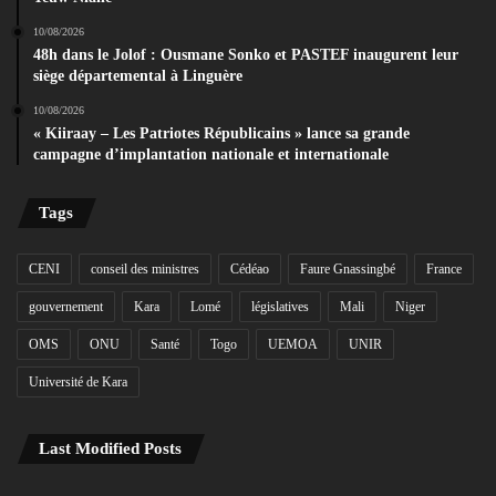
10/08/2026
48h dans le Jolof : Ousmane Sonko et PASTEF inaugurent leur
siège départemental à Linguère
10/08/2026
« Kiiraay – Les Patriotes Républicains » lance sa grande
campagne d’implantation nationale et internationale
Tags
CENI
conseil des ministres
Cédéao
Faure Gnassingbé
France
gouvernement
Kara
Lomé
législatives
Mali
Niger
OMS
ONU
Santé
Togo
UEMOA
UNIR
Université de Kara
Last Modified Posts