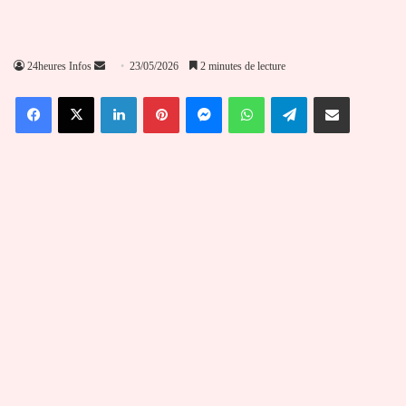
Envoyer
24heures Infos
23/05/2026
2 minutes de lecture
un
Facebook
X
Linkedin
Pinterest
Messenger
WhatsApp
Telegram
Partager par email
courriel