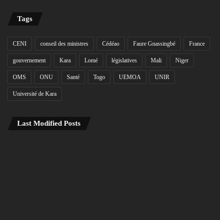
Tags
CENI
conseil des ministres
Cédéao
Faure Gnassingbé
France
gouvernement
Kara
Lomé
législatives
Mali
Niger
OMS
ONU
Santé
Togo
UEMOA
UNIR
Université de Kara
Last Modified Posts