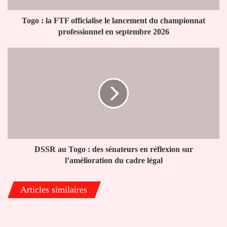
championnat
professionnel
Togo : la FTF officialise le lancement du championnat
en
professionnel en septembre 2026
septembre
2026
DSSR
au
Togo
:
des
sénateurs
en
réflexion
sur
l’amélioration
DSSR au Togo : des sénateurs en réflexion sur
du
l’amélioration du cadre légal
cadre
légal
Articles similaires