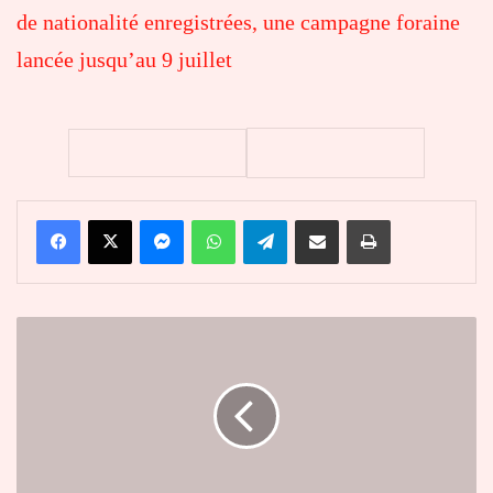
de nationalité enregistrées, une campagne foraine
lancée jusqu’au 9 juillet
Facebook
X
Messenger
WhatsApp
Telegram
Partager par email
Imprimer
Togo
:
la
FTF
officialise
le
lancement
du