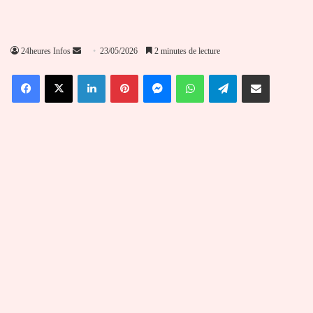
Envoyer
24heures Infos
23/05/2026
2 minutes de lecture
un
Facebook
X
Linkedin
Pinterest
Messenger
WhatsApp
Telegram
Partager par email
courriel