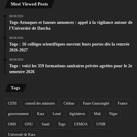
Most Viewed Posts
08/08/2026
Togo-Arnaques et fausses annonces : appel à la vigilance autour de
l’Université de Datcha
08/08/2026
Togo : 16 collèges scientifiques ouvrent leurs portes dès la rentrée
2026-2027
08/08/2026
Togo : voici les 359 formations sanitaires privées agréées pour le 2e
semestre 2026
Tags
CENI
conseil des ministres
Cédéao
Faure Gnassingbé
France
gouvernement
Kara
Lomé
législatives
Mali
Niger
OMS
ONU
Santé
Togo
UEMOA
UNIR
Université de Kara