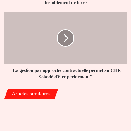
de
tremblement de terre
terre
"La
gestion
par
approche
contractuelle
permet
au
CHR
Sokodé
d'être
"La gestion par approche contractuelle permet au CHR
performant"
Sokodé d'être performant"
Articles similaires