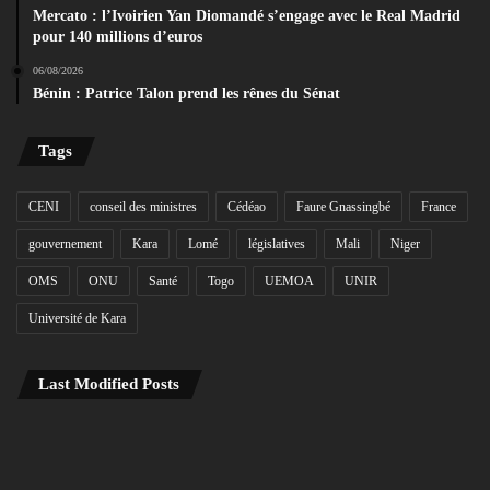
Mercato : l’Ivoirien Yan Diomandé s’engage avec le Real Madrid
pour 140 millions d’euros
06/08/2026
Bénin : Patrice Talon prend les rênes du Sénat
Tags
CENI
conseil des ministres
Cédéao
Faure Gnassingbé
France
gouvernement
Kara
Lomé
législatives
Mali
Niger
OMS
ONU
Santé
Togo
UEMOA
UNIR
Université de Kara
Last Modified Posts