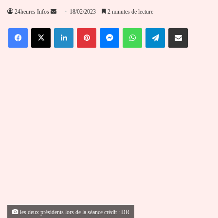
Envoyer
24heures Infos
18/02/2023
2 minutes de lecture
un
Facebook
X
Linkedin
Pinterest
Messenger
WhatsApp
Telegram
Partager par email
courriel
les deux présidents lors de la séance crédit : DR