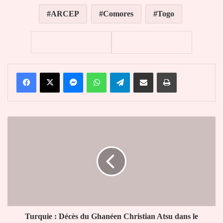
ARCEP
Comores
Togo
Facebook
X
Messenger
WhatsApp
Telegram
Partager par email
Imprimer
Turquie
:
Décès
du
Ghanéen
Christian
Atsu
dans
le
tremblement
Turquie : Décès du Ghanéen Christian Atsu dans le