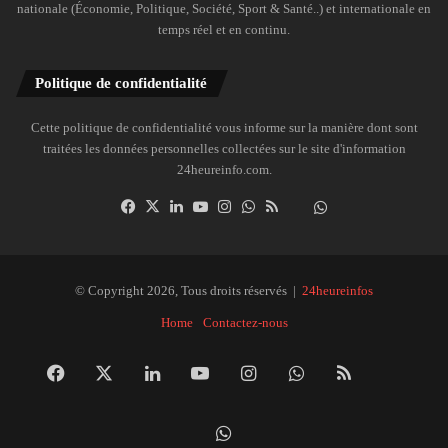
nationale (Économie, Politique, Société, Sport & Santé..) et internationale en
temps réel et en continu.
Politique de confidentialité
Cette politique de confidentialité vous informe sur la manière dont sont
traitées les données personnelles collectées sur le site d'information
24heureinfo.com.
Facebook
X
Linkedin
YouTube
Instagram
WhatsApp
RSS
Dailymotion
Suivre
la
chaîne
24heureinfo
© Copyright 2026, Tous droits réservés |
24heureinfos
sur
Home
Contactez-nous
WhatsApp
Facebook
X
Linkedin
YouTube
Instagram
WhatsApp
RSS
Dai
Suivre