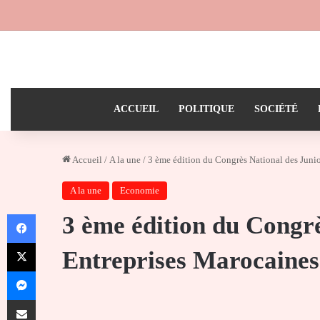
ACCUEIL
POLITIQUE
SOCIÉTÉ
Accueil
/
A la une
/
3 ème édition du Congrès National des Juni
A la une
Economie
Facebook
3 ème édition du Congrè
X
Entreprises Marocaines
Messenger
Partager par email