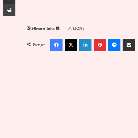
Imprimer
Envoyer
24heures Infos
04/12/2019
un
Facebook
X
Linkedin
Pinterest
Messenger
Partag
courriel
Partager