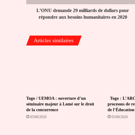
aux
besoins
L’ONU demande 29 milliards de dollars pour
humanitaires
répondre aux besoins humanitaires en 2020
en
2020
Articles similaires
Togo / UEMOA : ouverture d’un
Togo : L’ARC
séminaire majeur à Lomé sur le droit
processus de r
de la concurrence
de l’Éducation
05/08/2026
05/08/2026