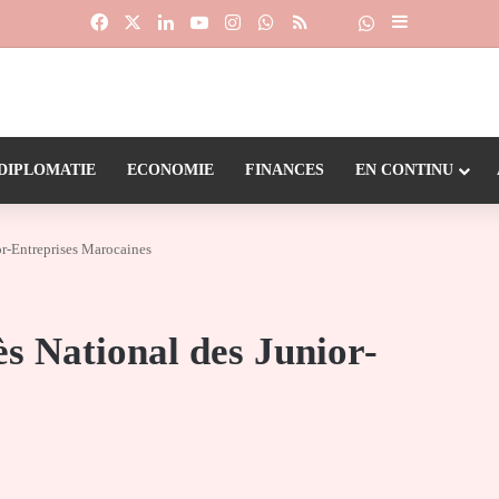
Facebook
X
Linkedin
YouTube
Instagram
WhatsApp
RSS
Suivre la chaîne
Dailymotion
Sidebar (barr
DIPLOMATIE
ECONOMIE
FINANCES
EN CONTINU
or-Entreprises Marocaines
s National des Junior-