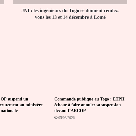
rendez-
vous
JNI : les ingénieurs du Togo se donnent rendez-
les
vous les 13 et 14 décembre à Lomé
13
et
14
décembre
à
Lomé
OP suspend un
Commande publique au Togo : ETPH
ecrutement au ministère
échoue à faire annuler sa suspension
 nationale
devant l’ARCOP
05/08/2026