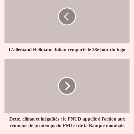
Julian
remporte
le
28e
tour
du
togo
L’allemand Hellmann Julian remporte le 28e tour du togo
Dette,
climat
et
inégalités
:
le
PNUD
appelle
à
l'action
Dette, climat et inégalités : le PNUD appelle à l'action aux
aux
réunions de printemps du FMI et de la Banque mondiale
réunions