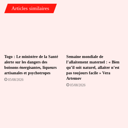
de
Articles similaires
printemps
du
FMI
et
de
la
Banque
mondiale
Togo : Le ministère de la Santé
Semaine mondiale de
alerte sur les dangers des
l’allaitement maternel : « Bien
boissons énergisantes, liqueurs
qu’il soit naturel, allaiter n’est
artisanales et psychotropes
pas toujours facile » Vera
Artemov
05/08/2026
05/08/2026