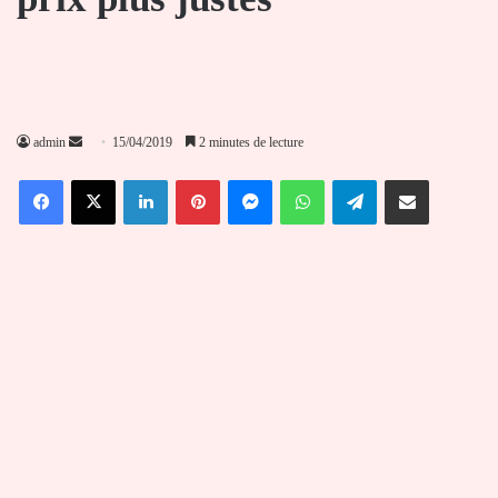
Envoyer
admin
15/04/2019
2 minutes de lecture
un
Facebook
X
Linkedin
Pinterest
Messenger
WhatsApp
Telegram
Partager par email
courriel