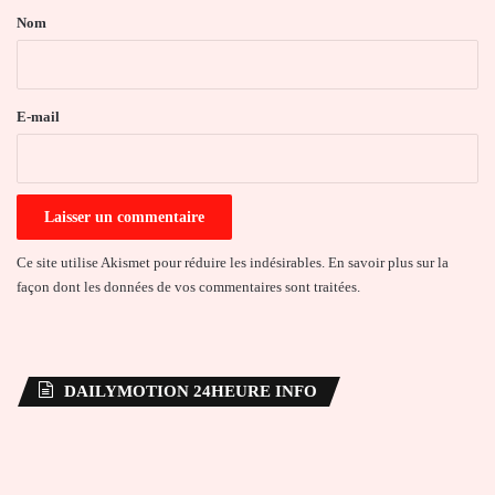
a
Nom
i
r
e
E-mail
*
Ce site utilise Akismet pour réduire les indésirables.
En savoir plus sur la
façon dont les données de vos commentaires sont traitées
.
DAILYMOTION 24HEURE INFO