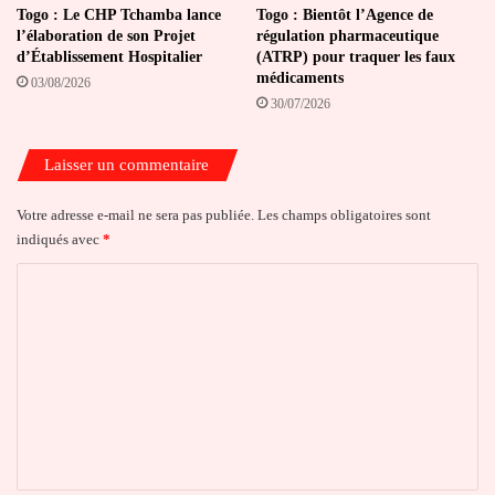
Togo : Le CHP Tchamba lance
Togo : Bientôt l’Agence de
l’élaboration de son Projet
régulation pharmaceutique
d’Établissement Hospitalier
(ATRP) pour traquer les faux
médicaments
03/08/2026
30/07/2026
Laisser un commentaire
Votre adresse e-mail ne sera pas publiée.
Les champs obligatoires sont
indiqués avec
*
C
o
m
m
e
n
t