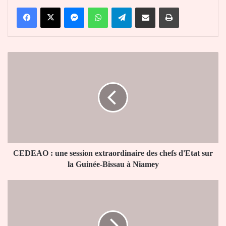
Facebook
X
Messenger
WhatsApp
Telegram
Partager par email
Imprimer
CEDEAO
:
une
session
extraordinaire
des
chefs
d'Etat
sur
la
CEDEAO : une session extraordinaire des chefs d'Etat sur
Guinée-
la Guinée-Bissau à Niamey
Bissau
à
PARCI
Niamey
:
le
Comité