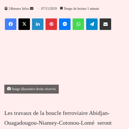
Envoyer
24heures Infos
07/11/2019
Temps de lecture 1 minute
un
Facebook
X
Linkedin
Pinterest
Messenger
WhatsApp
Telegram
Partager par email
courriel
Image illustrative droits réservés
Les travaux de la boucle ferroviaire Abidjan-
Ouagadougou-Niamey-Cotonou-Lomé seront