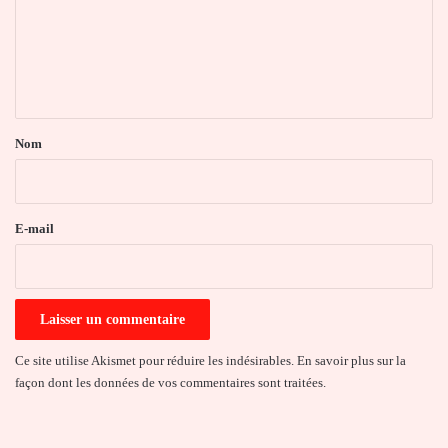
m
e
n
t
a
Nom
i
r
e
E-mail
*
Ce site utilise Akismet pour réduire les indésirables.
En savoir plus sur la
façon dont les données de vos commentaires sont traitées
.