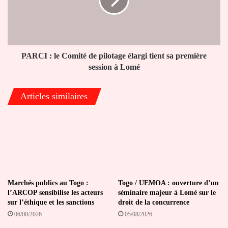
de
pilotage
élargi
tient
sa
première
PARCI : le Comité de pilotage élargi tient sa première
session
session à Lomé
à
Lomé
Articles similaires
Marchés publics au Togo :
Togo / UEMOA : ouverture d’un
l’ARCOP sensibilise les acteurs
séminaire majeur à Lomé sur le
sur l’éthique et les sanctions
droit de la concurrence
06/08/2026
05/08/2026