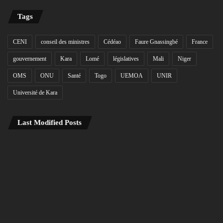
Tags
CENI
conseil des ministres
Cédéao
Faure Gnassingbé
France
gouvernement
Kara
Lomé
législatives
Mali
Niger
OMS
ONU
Santé
Togo
UEMOA
UNIR
Université de Kara
Last Modified Posts