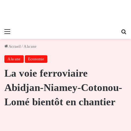
Menu
Re
Accueil
/
A la une
A la une
Economie
La voie ferroviaire
Abidjan-Niamey-Cotonou-
Lomé bientôt en chantier