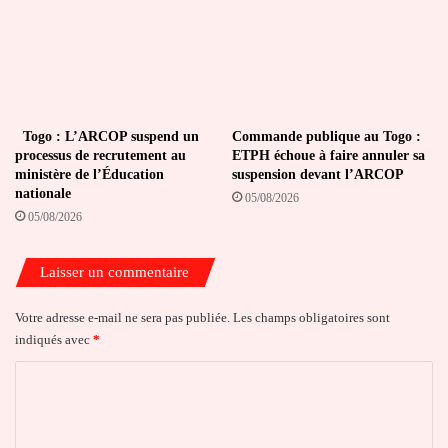
Togo : L’ARCOP suspend un
Commande publique au Togo :
processus de recrutement au
ETPH échoue à faire annuler sa
ministère de l’Éducation
suspension devant l’ARCOP
nationale
05/08/2026
05/08/2026
Laisser un commentaire
Votre adresse e-mail ne sera pas publiée.
Les champs obligatoires sont
indiqués avec
*
C
o
m