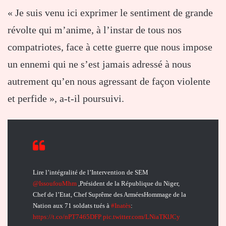
« Je suis venu ici exprimer le sentiment de grande
révolte qui m’anime, à l’instar de tous nos
compatriotes, face à cette guerre que nous impose
un ennemi qui ne s’est jamais adressé à nous
autrement qu’en nous agressant de façon violente
et perfide », a-t-il poursuivi.
Lire l’intégralité de l’Intervention de SEM
@IssoufouMhm
,Président de la République du Niger,
Chef de l’Etat, Chef Suprême des ArméesHommage de la
Nation aux 71 soldats tués à
#Inatès
:
https://t.co/nPT7465DFP
pic.twitter.com/LNiaTKlJCy