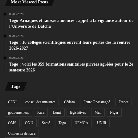
Most Viewed Posts
08/08/2026
Togo-Arnaques et fausses annonces : appel à la vigilance autour de
l’Université de Datcha
08/08/2026
Togo : 16 collèges scientifiques ouvrent leurs portes dès la rentrée
2026-2027
08/08/2026
Togo : voici les 359 formations sanitaires privées agréées pour le 2e
semestre 2026
Tags
CENI
conseil des ministres
Cédéao
Faure Gnassingbé
France
gouvernement
Kara
Lomé
législatives
Mali
Niger
OMS
ONU
Santé
Togo
UEMOA
UNIR
Université de Kara