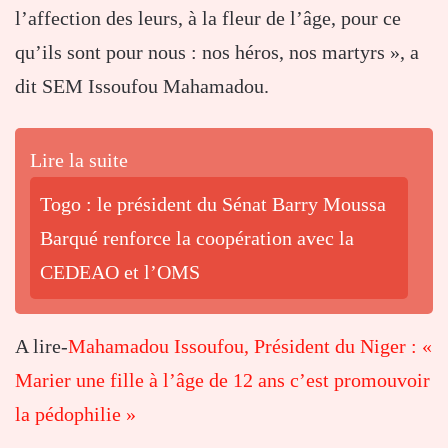
l’affection des leurs, à la fleur de l’âge, pour ce
qu’ils sont pour nous : nos héros, nos martyrs », a
dit SEM Issoufou Mahamadou.
Lire la suite
Togo : le président du Sénat Barry Moussa
Barqué renforce la coopération avec la
CEDEAO et l’OMS
A lire-
Mahamadou Issoufou, Président du Niger : «
Marier une fille à l’âge de 12 ans c’est promouvoir
la pédophilie »