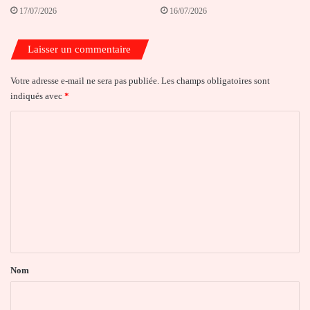
17/07/2026
16/07/2026
Laisser un commentaire
Votre adresse e-mail ne sera pas publiée.
Les champs obligatoires sont
indiqués avec
*
C
o
m
m
e
n
t
a
Nom
i
r