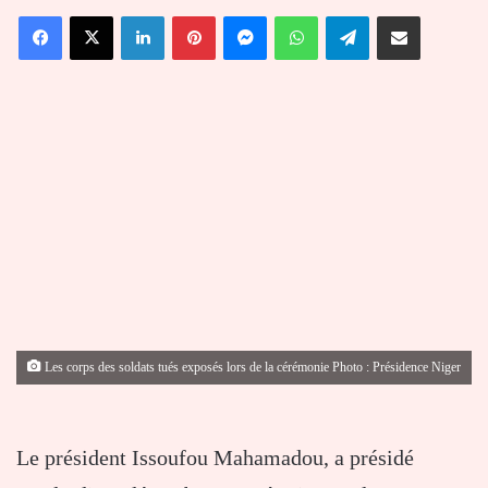
un
Facebook
X
Linkedin
Pinterest
Messenger
WhatsApp
Telegram
Partager par email
courriel
Les corps des soldats tués exposés lors de la cérémonie Photo : Présidence Niger
Le président Issoufou Mahamadou, a présidé