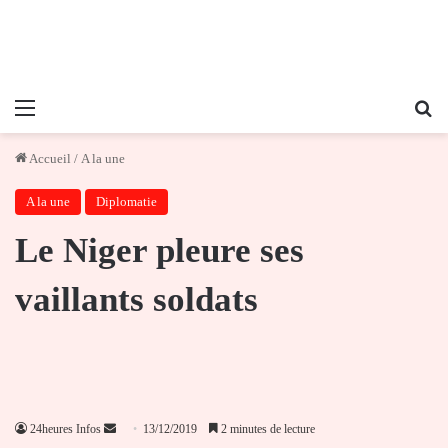
Menu
Re
Accueil
/
A la une
A la une
Diplomatie
Le Niger pleure ses
vaillants soldats
Envoyer
24heures Infos
13/12/2019
2 minutes de lecture