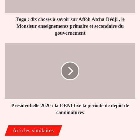
Affoh
Atcha-
Dédji
Togo : dix choses à savoir sur Affoh Atcha-Dédji , le
,
Monsieur enseignements primaire et secondaire du
le
gouvernement
Monsieur
enseignements
Présidentielle
primaire
2020
et
:
secondaire
la
du
CENI
gouvernement
fixe
la
période
de
dépôt
Présidentielle 2020 : la CENI fixe la période de dépôt de
de
candidatures
candidatures
Articles similaires