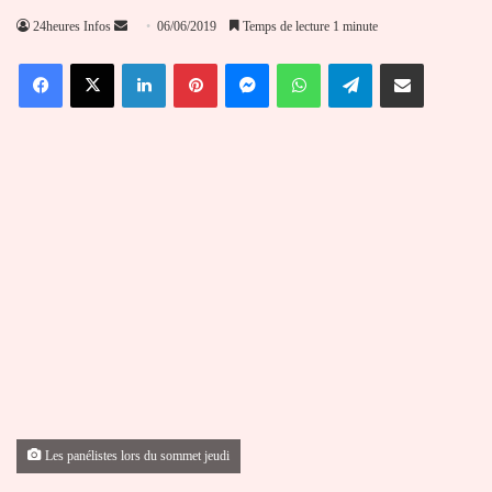
Envoyer
24heures Infos
06/06/2019
Temps de lecture 1 minute
un
Facebook
X
Linkedin
Pinterest
Messenger
WhatsApp
Telegram
Partager par email
courriel
Les panélistes lors du sommet jeudi