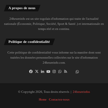
A propos de nous
24heureinfo est un site togolais d'information qui traite de l'actualité
nationale (Économie, Politique, Société, Sport & Santé..) et internationale en
temps réel et en continu.
Politique de confidentialité
Cette politique de confidentialité vous informe sur la manière dont sont
traitées les données personnelles collectées sur le site d'information
24heureinfo.com.
Facebook
X
Linkedin
YouTube
Instagram
WhatsApp
RSS
Dailymotion
Suivre
la
chaîne
24heureinfo
© Copyright 2026, Tous droits réservés |
24heureinfos
sur
Home
Contactez-nous
WhatsApp