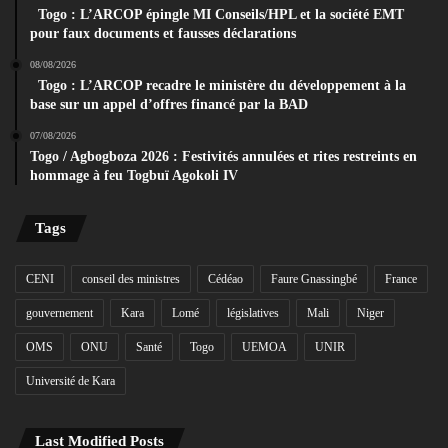
Togo : L’ARCOP épingle MI Conseils/HPL et la société EMT
pour faux documents et fausses déclarations
08/08/2026
Togo : L’ARCOP recadre le ministère du développement à la
base sur un appel d’offres financé par la BAD
07/08/2026
Togo / Agbogboza 2026 : Festivités annulées et rites restreints en
hommage à feu Togbuï Agokoli IV
Tags
CENI
conseil des ministres
Cédéao
Faure Gnassingbé
France
gouvernement
Kara
Lomé
législatives
Mali
Niger
OMS
ONU
Santé
Togo
UEMOA
UNIR
Université de Kara
Last Modified Posts