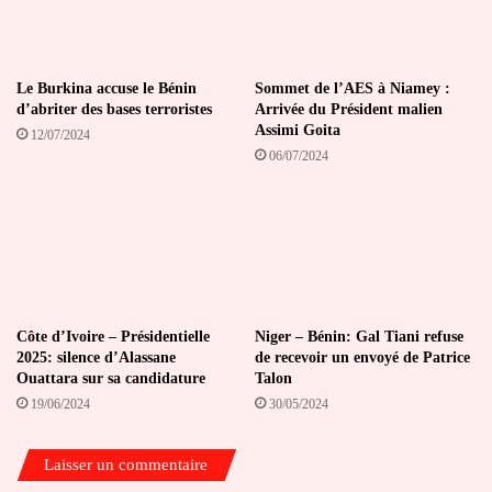
Le Burkina accuse le Bénin
Sommet de l’AES à Niamey :
d’abriter des bases terroristes
Arrivée du Président malien
Assimi Goita
12/07/2024
06/07/2024
Côte d’Ivoire – Présidentielle
Niger – Bénin: Gal Tiani refuse
2025: silence d’Alassane
de recevoir un envoyé de Patrice
Ouattara sur sa candidature
Talon
19/06/2024
30/05/2024
Laisser un commentaire