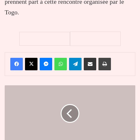
prennent part à cette rencontre organisée par le
Togo.
Facebook
X
Messenger
WhatsApp
Telegram
Partager par email
Imprimer
Locales
:
les
membres
de
la
Cour
suprême