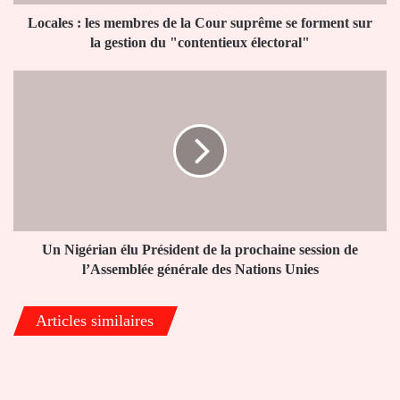
se
forment
Locales : les membres de la Cour suprême se forment sur
sur
la gestion du "contentieux électoral"
la
gestion
Un
du
Nigérian
"contentieux
élu
électoral"
Président
de
la
prochaine
session
de
l’Assemblée
Un Nigérian élu Président de la prochaine session de
générale
l’Assemblée générale des Nations Unies
des
Nations
Articles similaires
Unies