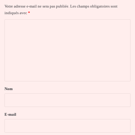
Votre adresse e-mail ne sera pas publiée.
Les champs obligatoires sont
indiqués avec
*
C
o
m
m
e
n
t
a
Nom
i
r
e
E-mail
*