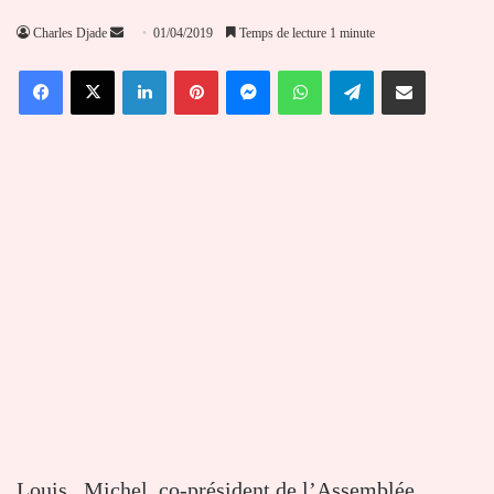
Envoyer
Charles Djade
01/04/2019
Temps de lecture 1 minute
un
Facebook
X
Linkedin
Pinterest
Messenger
WhatsApp
Telegram
Partager par email
courriel
Louis Michel, co-président de l’Assemblée