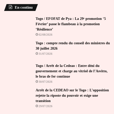
En continu
Togo / EFOFAT de Pya : La 29ᵉ promotion ‘5
Février’ passe le flambeau à la promotion
‘Résilience’
02/08/2026
Togo : compte rendu du conseil des ministres du
30 juillet 2026
31/07/2026
Togo / Arrêt de la Cedeao : Entre déni du
gouvernement et charge au vitriol de l’Asvitto,
le bras de fer continue
30/07/2026
Arrêt de la CEDEAO sur le Togo : L’opposition
rejette la riposte du pouvoir et exige une
transition
29/07/2026