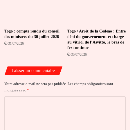
Togo : compte rendu du conseil
Togo / Arrêt de la Cedeao : Entre
des ministres du 30 juillet 2026
déni du gouvernement et charge
au vitriol de l’Asvitto, le bras de
31/07/2026
fer continue
30/07/2026
Laisser un commentaire
Votre adresse e-mail ne sera pas publiée.
Les champs obligatoires sont
indiqués avec
*
C
o
m
m