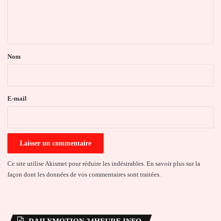
e
n
t
a
Nom
i
r
e
E-mail
*
Ce site utilise Akismet pour réduire les indésirables.
En savoir plus sur la
façon dont les données de vos commentaires sont traitées
.
DAILYMOTION 24HEURE INFO