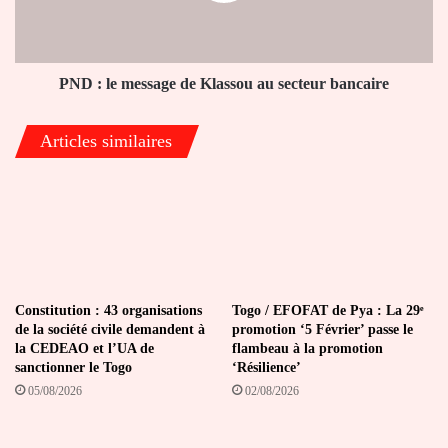
au
secteur
bancaire
PND : le message de Klassou au secteur bancaire
Articles similaires
Constitution : 43 organisations
Togo / EFOFAT de Pya : La 29ᵉ
de la société civile demandent à
promotion ‘5 Février’ passe le
la CEDEAO et l’UA de
flambeau à la promotion
sanctionner le Togo
‘Résilience’
05/08/2026
02/08/2026