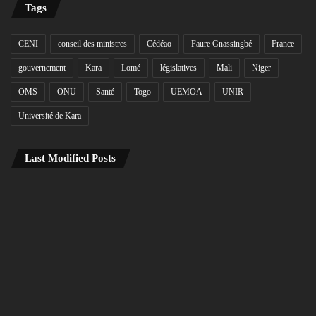
Tags
CENI
conseil des ministres
Cédéao
Faure Gnassingbé
France
gouvernement
Kara
Lomé
législatives
Mali
Niger
OMS
ONU
Santé
Togo
UEMOA
UNIR
Université de Kara
Last Modified Posts