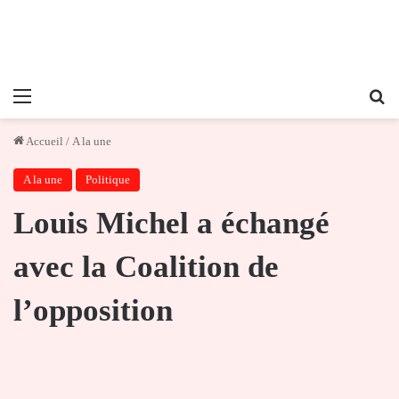
Menu
Re
Accueil
/
A la une
A la une
Politique
Louis Michel a échangé
avec la Coalition de
l’opposition