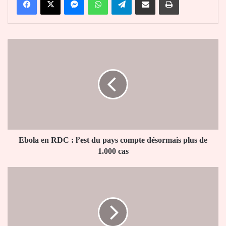
Ebola
en
RDC
:
l’est
du
pays
compte
désormais
plus
Ebola en RDC : l’est du pays compte désormais plus de
de
1.000 cas
1.000
cas
PND
:
le
message
de
Klassou