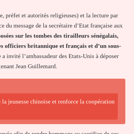
, préfet et autorités religieuses) et la lecture par
e du message de la secrétaire d’Etat française aux
osées sur les tombes des tirailleurs sénégalais,
s officiers britannique et français et d’un sous-
 a invité l’ambassadeur des Etats-Unis à déposer
utenant Jean Guillemard.
la jeunesse chinoise et renforce la coopération
servée afin de rendre hommage au sacrifice de ces