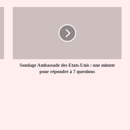
Sondage
Ambassade
des
Etats-
Unis
:
une
minute
pour
répondre
Sondage Ambassade des Etats-Unis : une minute
à
pour répondre à 7 questions
7
questions