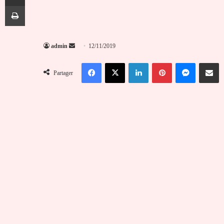
Imprimer
Envoyer
admin
12/11/2019
un
Facebook
X
Linkedin
Pinterest
Messenger
Partag
courriel
Partager