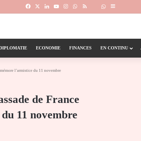
Facebook
X
Linkedin
YouTube
Instagram
WhatsApp
RSS
Suivre la chaîne
Dailymotion
Sidebar (barr
DIPLOMATIE
ECONOMIE
FINANCES
EN CONTINU
mmémore l’armistice du 11 novembre
assade de France
 du 11 novembre