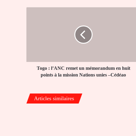
Togo
:
l’ANC
remet
un
mémorandum
en
huit
points
à
Togo : l’ANC remet un mémorandum en huit
la
points à la mission Nations unies –Cédéao
mission
Nations
unies
Articles similaires
–
Cédéao