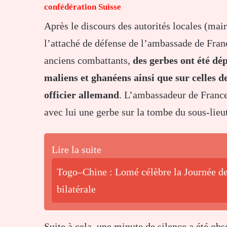
confédération Suisse
Après le discours des autorités locales (maire
l’attaché de défense de l’ambassade de Franc
anciens combattants,
des gerbes ont été dép
maliens et ghanéens ainsi que sur celles de
officier allemand
. L’ambassadeur de France
avec lui une gerbe sur la tombe du sous-lie
Lire la suite
Togo–Chine : Lomé célèbre la Journée de 
bilatérale
Suite à cela, une minute de silence a été ob