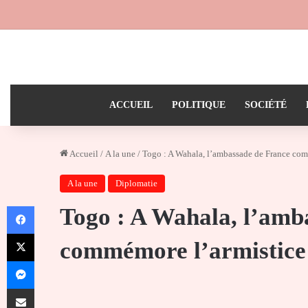
ACCUEIL
POLITIQUE
SOCIÉTÉ
Accueil
/
A la une
/
Togo : A Wahala, l’ambassade de France co
A la une
Diplomatie
Facebook
Togo : A Wahala, l’amb
X
commémore l’armistice
Messenger
Partager par email