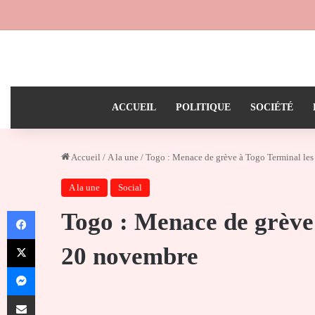
ACCUEIL
POLITIQUE
SOCIÉTÉ
Accueil
/
A la une
/
Togo : Menace de grève à Togo Terminal les
A la une
Social
Facebook
Togo : Menace de grève 
X
20 novembre
Messenger
Partager par email