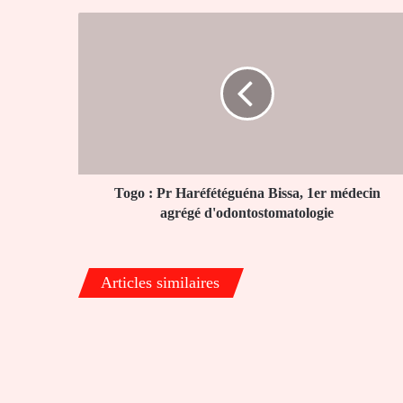
Togo
:
Pr
Haréfétéguéna
Bissa,
1er
médecin
agrégé
d'odontostomatologie
Togo : Pr Haréfétéguéna Bissa, 1er médecin
agrégé d'odontostomatologie
Articles similaires