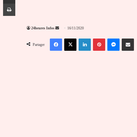
Imprimer
Envoyer
24heures Infos
16/11/2020
un
Facebook
X
Linkedin
Pinterest
Messenger
Partag
courriel
Partager