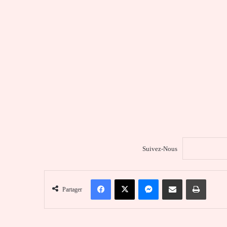
Suivez-Nous
Facebook
X
Messenger
Partager par email
Imprim
Partager