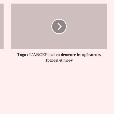
Togo
:
L'ARCEP
met
en
demeure
les
opérateurs
Togocel
et
Togo : L'ARCEP met en demeure les opérateurs
moov
Togocel et moov