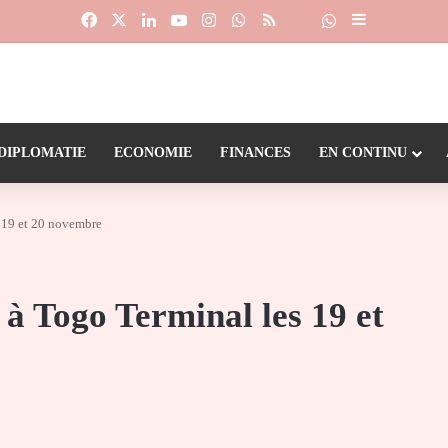
Facebook
X
Linkedin
YouTube
Instagram
WhatsApp
RSS
Suivre la chaîne
Dailymotion
Sidebar (barr
DIPLOMATIE
ECONOMIE
FINANCES
EN CONTINU
 19 et 20 novembre
à Togo Terminal les 19 et