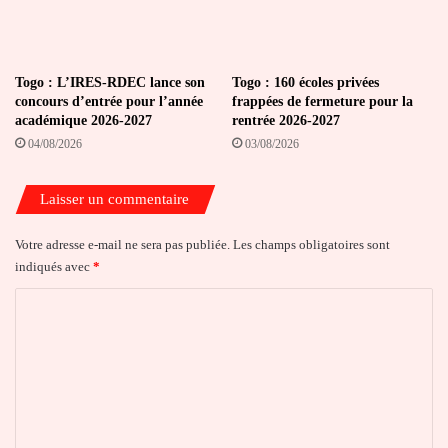
Togo : L’IRES-RDEC lance son
Togo : 160 écoles privées
concours d’entrée pour l’année
frappées de fermeture pour la
académique 2026-2027
rentrée 2026-2027
04/08/2026
03/08/2026
Laisser un commentaire
Votre adresse e-mail ne sera pas publiée.
Les champs obligatoires sont
indiqués avec
*
C
o
m
m
e