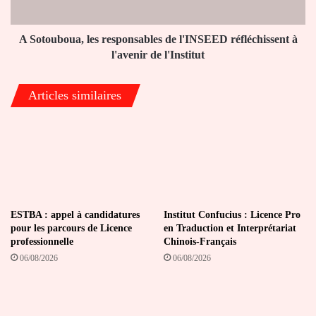
à
l'avenir
de
A Sotouboua, les responsables de l'INSEED réfléchissent à
l'Institut
l'avenir de l'Institut
Articles similaires
ESTBA : appel à candidatures
Institut Confucius : Licence Pro
pour les parcours de Licence
en Traduction et Interprétariat
professionnelle
Chinois-Français
06/08/2026
06/08/2026