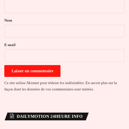
n
t
a
Nom
i
r
e
E-mail
*
Ce site utilise Akismet pour réduire les indésirables.
En savoir plus sur la
façon dont les données de vos commentaires sont traitées
.
DAILYMOTION 24HEURE INFO