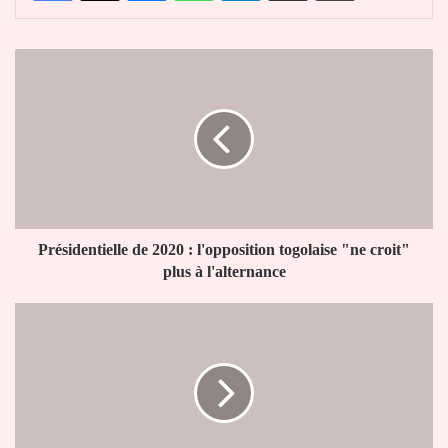
Présidentielle
de
2020
:
l'opposition
togolaise
"ne
croit"
plus
à
Présidentielle de 2020 : l'opposition togolaise "ne croit"
l'alternance
plus à l'alternance
A
Sotouboua,
les
responsables
de
l'INSEED
réfléchissent