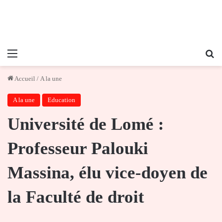
Menu
Re
Accueil
/
A la une
A la une
Education
Université de Lomé :
Professeur Palouki
Massina, élu vice-doyen de
la Faculté de droit