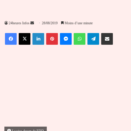
Envoyer
24heures Infos
28/08/2019
Moins d’une minute
un
Facebook
X
Linkedin
Pinterest
Messenger
WhatsApp
Telegram
Partager par email
courriel