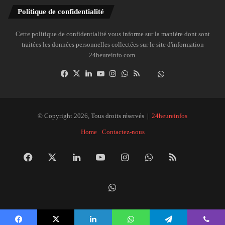
Politique de confidentialité
Cette politique de confidentialité vous informe sur la manière dont sont
traitées les données personnelles collectées sur le site d'information
24heureinfo.com.
Facebook
X
Linkedin
YouTube
Instagram
WhatsApp
RSS
Dailymotion
Suivre
la
chaîne
24heureinfo
© Copyright 2026, Tous droits réservés |
24heureinfos
sur
Home
Contactez-nous
WhatsApp
Facebook
X
Linkedin
YouTube
Instagram
WhatsApp
RSS
Dai
Suivre
la