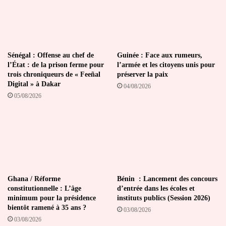
et
du
personnel
Sénégal : Offense au chef de
Guinée : Face aux rumeurs,
l’État : de la prison ferme pour
l’armée et les citoyens unis pour
trois chroniqueurs de « Feeñal
préserver la paix
Digital » à Dakar
04/08/2026
05/08/2026
Ghana / Réforme
Bénin : Lancement des concours
constitutionnelle : L’âge
d’entrée dans les écoles et
minimum pour la présidence
instituts publics (Session 2026)
bientôt ramené à 35 ans ?
03/08/2026
03/08/2026