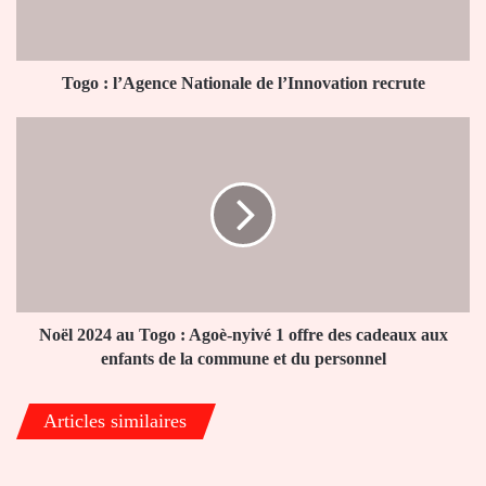
recrute
Togo : l’Agence Nationale de l’Innovation recrute
Noël
2024
au
Togo
:
Agoè-
nyivé
1
offre
des
Noël 2024 au Togo : Agoè-nyivé 1 offre des cadeaux aux
cadeaux
enfants de la commune et du personnel
aux
enfants
Articles similaires
de
la
commune