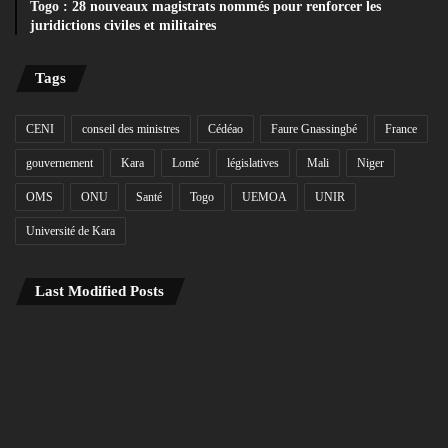
Togo : 28 nouveaux magistrats nommés pour renforcer les
juridictions civiles et militaires
Tags
CENI
conseil des ministres
Cédéao
Faure Gnassingbé
France
gouvernement
Kara
Lomé
législatives
Mali
Niger
OMS
ONU
Santé
Togo
UEMOA
UNIR
Université de Kara
Last Modified Posts