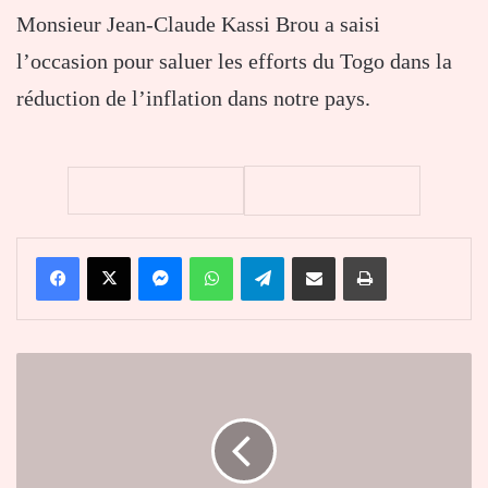
Monsieur Jean-Claude Kassi Brou a saisi
l’occasion pour saluer les efforts du Togo dans la
réduction de l’inflation dans notre pays.
Facebook
X
Messenger
WhatsApp
Telegram
Partager par email
Imprimer
Togo
:
l’Agence
Nationale
de
l’Innovation