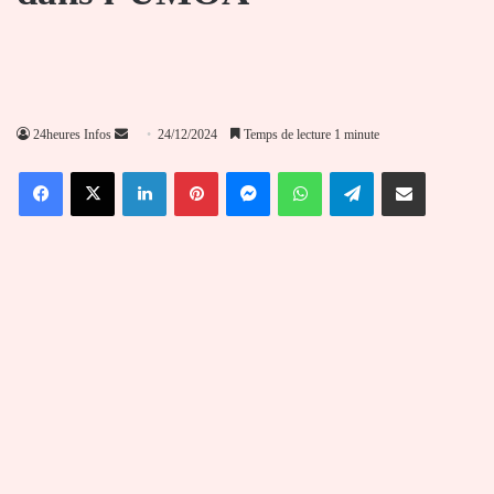
Envoyer
24heures Infos
24/12/2024
Temps de lecture 1 minute
un
Facebook
X
Linkedin
Pinterest
Messenger
WhatsApp
Telegram
Partager par email
courriel