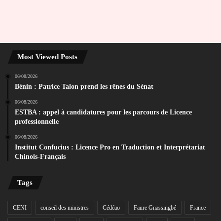
Most Viewed Posts
06/08/2026
Bénin : Patrice Talon prend les rênes du Sénat
06/08/2026
ESTBA : appel à candidatures pour les parcours de Licence
professionnelle
06/08/2026
Institut Confucius : Licence Pro en Traduction et Interprétariat
Chinois-Français
Tags
CENI
conseil des ministres
Cédéao
Faure Gnassingbé
France