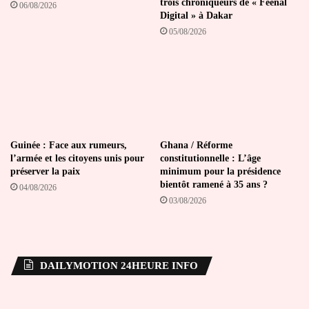
trois chroniqueurs de « Feeñal
06/08/2026
Digital » à Dakar
05/08/2026
Guinée : Face aux rumeurs,
Ghana / Réforme
l’armée et les citoyens unis pour
constitutionnelle : L’âge
préserver la paix
minimum pour la présidence
bientôt ramené à 35 ans ?
04/08/2026
03/08/2026
DAILYMOTION 24HEURE INFO