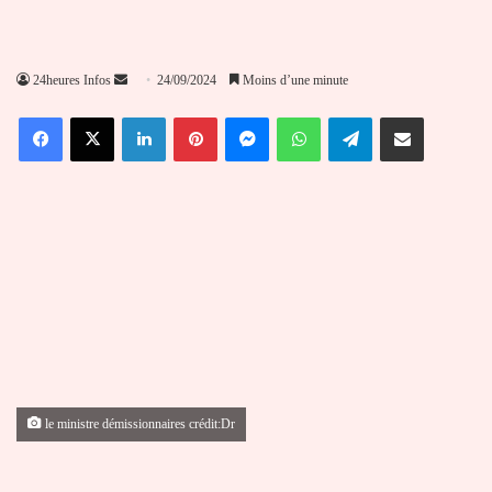
Envoyer
24heures Infos
24/09/2024
Moins d’une minute
un
Facebook
X
Linkedin
Pinterest
Messenger
WhatsApp
Telegram
Partager par email
courriel
le ministre démissionnaires crédit:Dr