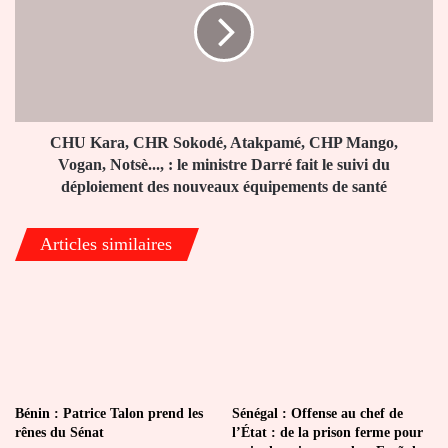
Sokodé,
Atakpamé,
CHP
Mango,
Vogan,
Notsè...,
:
CHU Kara, CHR Sokodé, Atakpamé, CHP Mango,
le
Vogan, Notsè..., : le ministre Darré fait le suivi du
ministre
déploiement des nouveaux équipements de santé
Darré
fait
Articles similaires
le
suivi
du
déploiement
des
nouveaux
équipements
de
santé
Bénin : Patrice Talon prend les
Sénégal : Offense au chef de
rênes du Sénat
l’État : de la prison ferme pour