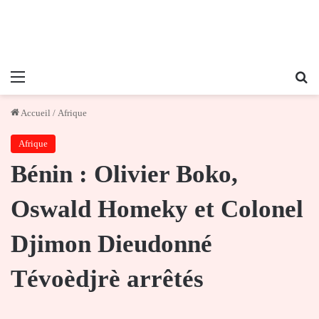
Menu
Re
Accueil
/
Afrique
Afrique
Bénin : Olivier Boko,
Oswald Homeky et Colonel
Djimon Dieudonné
Tévoèdjrè arrêtés