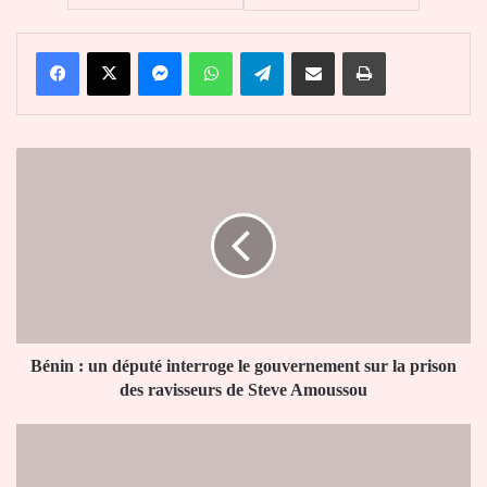
Facebook
X
Messenger
WhatsApp
Telegram
Partager par email
Imprimer
Bénin
:
un
député
interroge
le
gouvernement
sur
la
prison
Bénin : un député interroge le gouvernement sur la prison
des
des ravisseurs de Steve Amoussou
ravisseurs
de
CHU
Steve
Kara,
Amoussou
CHR