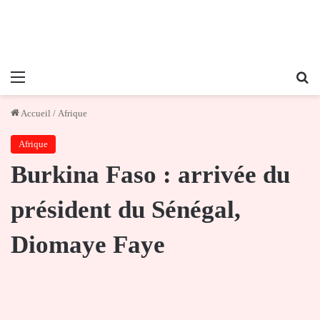
Menu
Re
Accueil
/
Afrique
Afrique
Burkina Faso : arrivée du
président du Sénégal,
Diomaye Faye