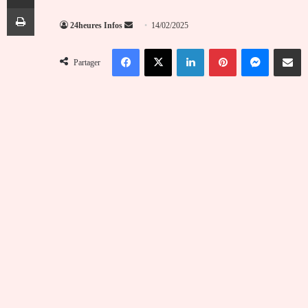
Imprimer
Envoyer
24heures Infos
14/02/2025
un
Facebook
X
Linkedin
Pinterest
Messenger
Partag
courriel
Partager