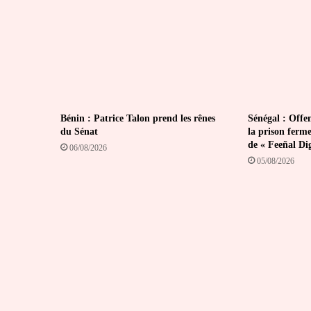
Bénin : Patrice Talon prend les rênes
Sénégal : Offen
du Sénat
la prison ferm
de « Feeñal Di
06/08/2026
05/08/2026