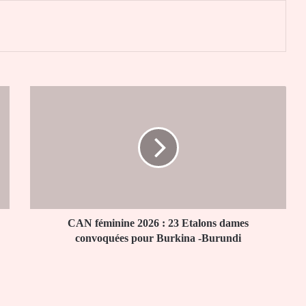
er
CAN
féminine
2026
:
23
Etalons
dames
convoquées
pour
Burkina
CAN féminine 2026 : 23 Etalons dames
-
convoquées pour Burkina -Burundi
Burundi