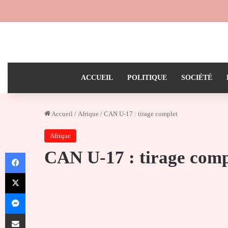
ACCUEIL
POLITIQUE
SOCIÉTÉ
Accueil
/
Afrique
/
CAN U-17 : tirage complet
Afrique
CAN U-17 : tirage comp
Facebook
X
Messenger
Partager par email