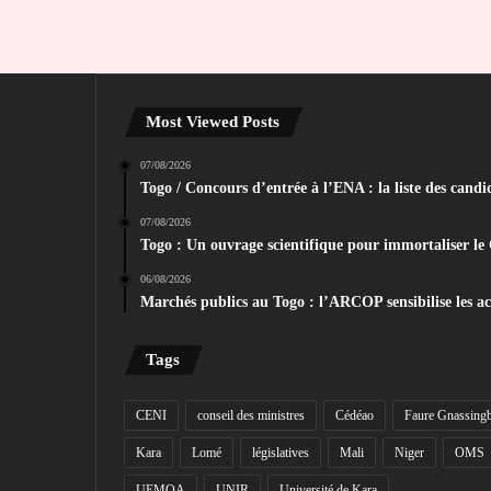
Most Viewed Posts
07/08/2026
Togo / Concours d’entrée à l’ENA : la liste des candid
07/08/2026
Togo : Un ouvrage scientifique pour immortaliser le
06/08/2026
Marchés publics au Togo : l’ARCOP sensibilise les act
Tags
CENI
conseil des ministres
Cédéao
Faure Gnassing
Kara
Lomé
législatives
Mali
Niger
OMS
UEMOA
UNIR
Université de Kara