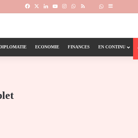
Facebook
X
Linkedin
YouTube
Instagram
WhatsApp
RSS
Suivre la chaîne
Dailymotion
Sidebar (barr
DIPLOMATIE
ECONOMIE
FINANCES
EN CONTINU
let