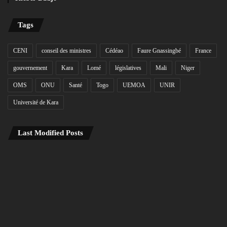
Tags
CENI
conseil des ministres
Cédéao
Faure Gnassingbé
France
gouvernement
Kara
Lomé
législatives
Mali
Niger
OMS
ONU
Santé
Togo
UEMOA
UNIR
Université de Kara
Last Modified Posts