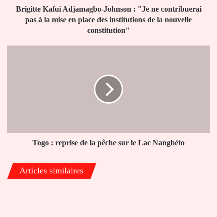
à
Brigitte Kafui Adjamagbo-Johnson : "Je ne contribuerai
la
pas à la mise en place des institutions de la nouvelle
mise
constitution"
en
place
Togo
des
:
institutions
reprise
de
de
la
la
nouvelle
pêche
constitution"
sur
le
Lac
Nangbéto
Togo : reprise de la pêche sur le Lac Nangbéto
Articles similaires