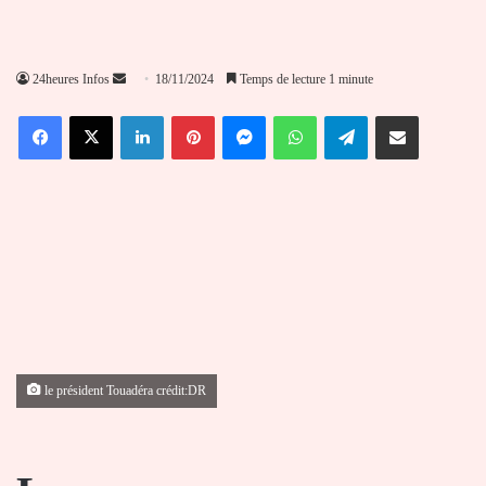
Envoyer
24heures Infos
18/11/2024
Temps de lecture 1 minute
un
Facebook
X
Linkedin
Pinterest
Messenger
WhatsApp
Telegram
Partager par email
courriel
le président Touadéra crédit:DR