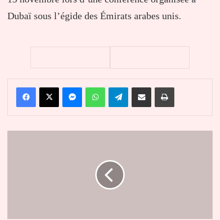
Dubaï sous l’égide des Émirats arabes unis.
Facebook
X
Messenger
WhatsApp
Telegram
Partager par email
Imprimer
Brigitte
Kafui
Adjamagbo-
Johnson
:
"Je
ne
contribuerai
pas