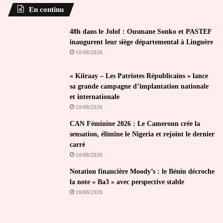
En continu
48h dans le Jolof : Ousmane Sonko et PASTEF
inaugurent leur siège départemental à Linguère
10/08/2026
« Kiiraay – Les Patriotes Républicains » lance
sa grande campagne d’implantation nationale
et internationale
10/08/2026
CAN Féminine 2026 : Le Cameroun crée la
sensation, élimine le Nigeria et rejoint le dernier
carré
10/08/2026
Notation financière Moody’s : le Bénin décroche
la note « Ba3 » avec perspective stable
10/08/2026