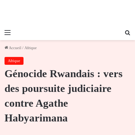
Menu
Re
Accueil
/
Afrique
Afrique
Génocide Rwandais : vers
des poursuite judiciaire
contre Agathe
Habyarimana