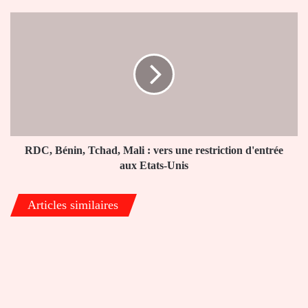
et
le
RDC,
Rwanda
Bénin,
Tchad, Mali
:
vers
une
restriction
d'entrée
aux
Etats-
RDC, Bénin, Tchad, Mali : vers une restriction d'entrée
Unis
aux Etats-Unis
Articles similaires