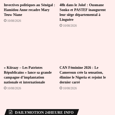
Invectives politiques au Sénégal :
48h dans le Jolof : Ousmane
Hamidou Anne recadre Mary
Sonko et PASTEF inaugurent
Teuw Niane
leur siège départemental à
Linguère
10/08/2026
10/08/2026
« Kiiraay – Les Patriotes
CAN Féminine 2026 : Le
Républicains » lance sa grande
Cameroun crée la sensation,
campagne d’implantation
élimine le Nigeria et rejoint le
nationale et internationale
dernier carré
10/08/2026
10/08/2026
DAILYMOTION 24HEURE INFO