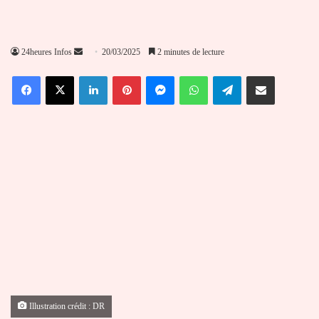
Envoyer
24heures Infos
20/03/2025
2 minutes de lecture
un
Facebook
X
Linkedin
Pinterest
Messenger
WhatsApp
Telegram
Partager par email
courriel
Illustration crédit : DR