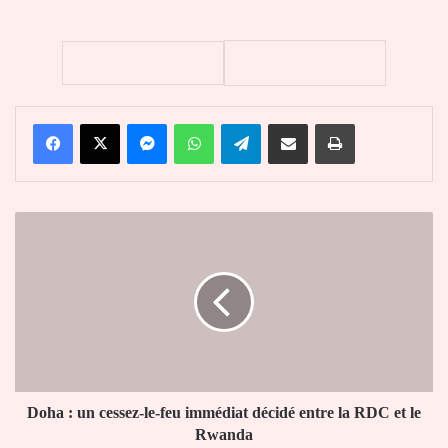
Facebook
X
Messenger
WhatsApp
Telegram
Partager par email
Imprimer
Doha
:
un
cessez-
le-
feu
immédiat
décidé
entre
la
Doha : un cessez-le-feu immédiat décidé entre la RDC et le
RDC
Rwanda