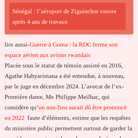
Sénégal : l’aéroport de Ziguinchor rouvre
après 4 ans de travaux
lire aussi-
Guerre à Goma : la RDC ferme son
espace aérien aux avions rwandais
Placée sous le statut de témoin assisté en 2016,
Agathe Habyarimana a été entendue, à nouveau,
par le juge en décembre 2024. L’avocat de l’ex-
Première dame, Me Philippe Meilhac, qui
considère qu’
un non-lieu aurait dû être prononcé
en 2022
faute d’éléments, estime que les requêtes
du ministère public permettent surtout de garder la