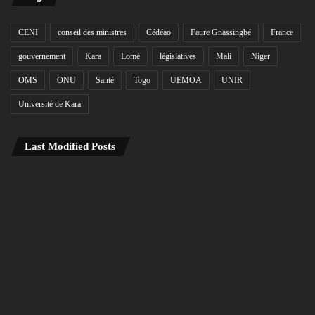
CENI
conseil des ministres
Cédéao
Faure Gnassingbé
France
gouvernement
Kara
Lomé
législatives
Mali
Niger
OMS
ONU
Santé
Togo
UEMOA
UNIR
Université de Kara
Last Modified Posts