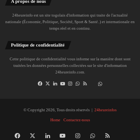
A propos de nous
24heureinfo est un site togolais d'information qui traite de l'actualité
nationale (Économie, Politique, Société, Sport & Santé..) et internationale en
temps réel et en continu.
Politique de confidentialité
Cette politique de confidentialité vous informe sur la manière dont sont
traitées les données personnelles collectées sur le site d'information
24heureinfo.com.
Facebook
X
Linkedin
YouTube
Instagram
WhatsApp
RSS
Dailymotion
Suivre
la
chaîne
24heureinfo
© Copyright 2026, Tous droits réservés |
24heureinfos
sur
Home
Contactez-nous
WhatsApp
Facebook
X
Linkedin
YouTube
Instagram
WhatsApp
RSS
Dai