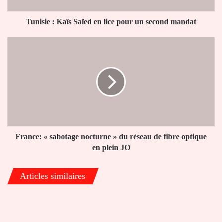
second
mandat
Tunisie : Kaïs Saïed en lice pour un second mandat
France:
«
sabotage
nocturne
»
du
réseau
de
fibre
optique
France: « sabotage nocturne » du réseau de fibre optique
en
en plein JO
plein
JO
Articles similaires