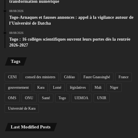
transformation numérique
08/08/2026
Togo-Arnaques et fausses annonces : appel à la vigilance autour de
l’Université de Datcha
08/08/2026
Togo : 16 collèges scientifiques ouvrent leurs portes dès la rentrée
2026-2027
Tags
CENI
conseil des ministres
Cédéao
Faure Gnassingbé
France
gouvernement
Kara
Lomé
législatives
Mali
Niger
OMS
ONU
Santé
Togo
UEMOA
UNIR
Université de Kara
Last Modified Posts