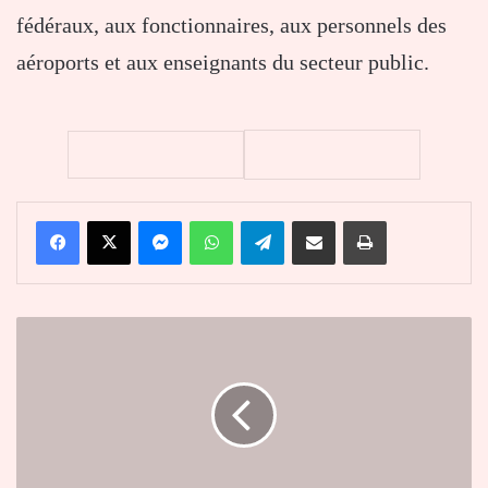
fédéraux, aux fonctionnaires, aux personnels des
aéroports et aux enseignants du secteur public.
Facebook
X
Messenger
WhatsApp
Telegram
Partager par email
Imprimer
Tunisie
:
Kaïs
Saïed
en
lice
pour
un