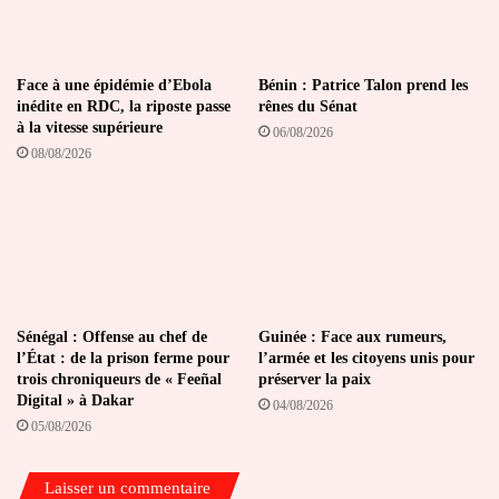
Face à une épidémie d’Ebola
Bénin : Patrice Talon prend les
inédite en RDC, la riposte passe
rênes du Sénat
à la vitesse supérieure
06/08/2026
08/08/2026
Sénégal : Offense au chef de
Guinée : Face aux rumeurs,
l’État : de la prison ferme pour
l’armée et les citoyens unis pour
trois chroniqueurs de « Feeñal
préserver la paix
Digital » à Dakar
04/08/2026
05/08/2026
Laisser un commentaire