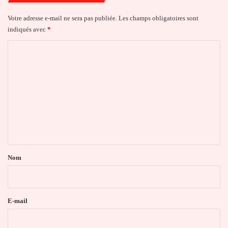
Votre adresse e-mail ne sera pas publiée.
Les champs obligatoires sont
indiqués avec
*
C
o
m
m
e
n
t
a
Nom
i
r
e
E-mail
*