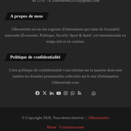
98 12 67 78 24heureinfo2018@gmail.com
A propos de nous
24heureinfo est un site togolais d'information qui traite de l'actualité
nationale (Économie, Politique, Société, Sport & Santé..) et internationale en
temps réel et en continu.
Politique de confidentialité
Cette politique de confidentialité vous informe sur la manière dont sont
traitées les données personnelles collectées sur le site d'information
24heureinfo.com.
Facebook
X
Linkedin
YouTube
Instagram
WhatsApp
RSS
Dailymotion
Suivre
la
chaîne
24heureinfo
© Copyright 2026, Tous droits réservés |
24heureinfos
sur
Home
Contactez-nous
WhatsApp