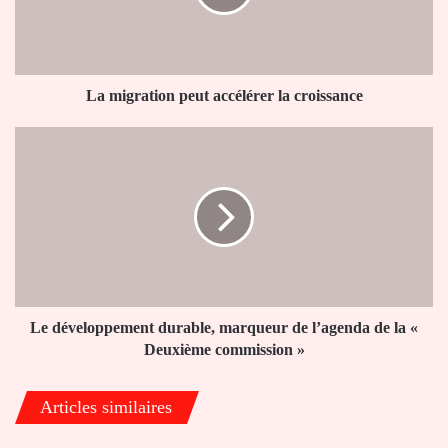
croissance
La migration peut accélérer la croissance
Le
développement
durable,
marqueur
de
l’agenda
de
la
«
Deuxième
Le développement durable, marqueur de l’agenda de la «
commission
Deuxième commission »
»
Articles similaires