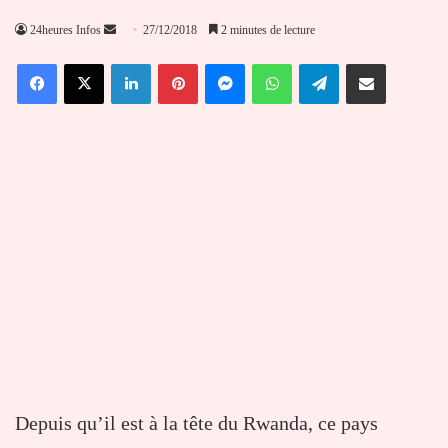
Envoyer
24heures Infos
27/12/2018
2 minutes de lecture
un
Facebook
X
Linkedin
Pinterest
Messenger
WhatsApp
Telegram
Partager par email
courriel
Depuis qu’il est à la tête du Rwanda, ce pays