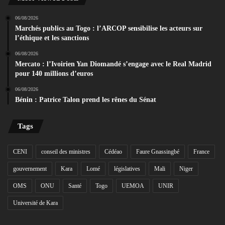
06/08/2026
Marchés publics au Togo : l’ARCOP sensibilise les acteurs sur
l’éthique et les sanctions
06/08/2026
Mercato : l’Ivoirien Yan Diomandé s’engage avec le Real Madrid
pour 140 millions d’euros
06/08/2026
Bénin : Patrice Talon prend les rênes du Sénat
Tags
CENI
conseil des ministres
Cédéao
Faure Gnassingbé
France
gouvernement
Kara
Lomé
législatives
Mali
Niger
OMS
ONU
Santé
Togo
UEMOA
UNIR
Université de Kara