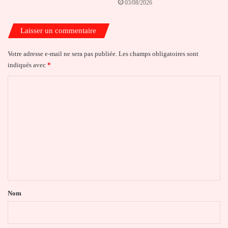
03/08/2026
Laisser un commentaire
Votre adresse e-mail ne sera pas publiée.
Les champs obligatoires sont
indiqués avec
*
C
o
m
m
e
n
t
a
Nom
i
r