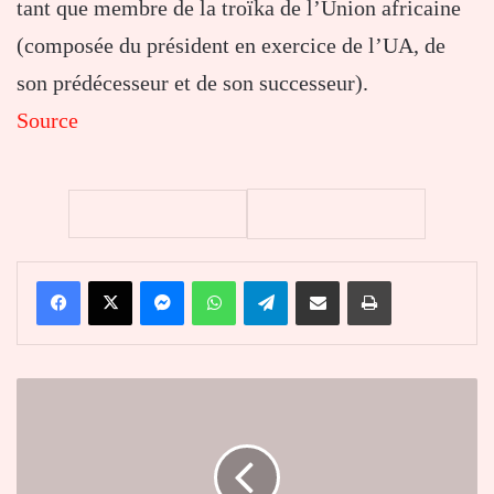
tant que membre de la troïka de l’Union africaine
(composée du président en exercice de l’UA, de
son prédécesseur et de son successeur).
Source
Facebook
X
Messenger
WhatsApp
Telegram
Partager par email
Imprimer
La
migration
peut
accélérer
la