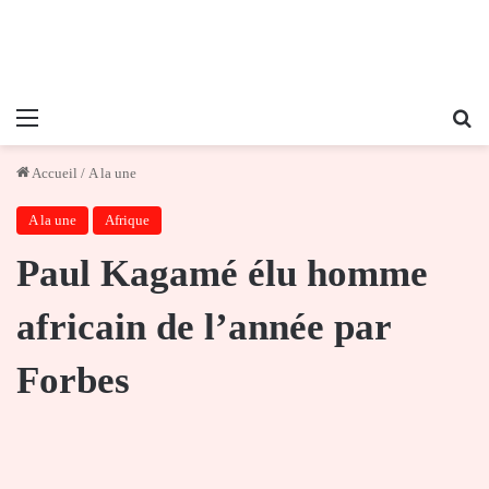
Menu
Re
Accueil
/
A la une
A la une
Afrique
Paul Kagamé élu homme
africain de l’année par
Forbes