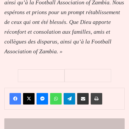
ainsi qu’à la Football Association of Zambia. Nous
espérons et prions pour un prompt rétablissement
de ceux qui ont été blessés. Que Dieu apporte
réconfort et consolation aux familles, amis et
collègues des disparus, ainsi qu’à la Football
Association of Zambia. »
Facebook
X
Messenger
WhatsApp
Telegram
Partager par email
Imprimer
Bénin:
le