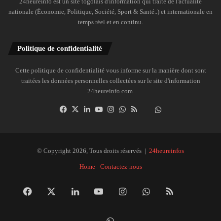
24heureinfo est un site togolais d'information qui traite de l'actualité
nationale (Économie, Politique, Société, Sport & Santé..) et internationale en
temps réel et en continu.
Politique de confidentialité
Cette politique de confidentialité vous informe sur la manière dont sont
traitées les données personnelles collectées sur le site d'information
24heureinfo.com.
Facebook
X
Linkedin
YouTube
Instagram
WhatsApp
RSS
Dailymotion
Suivre
la
chaîne
24heureinfo
© Copyright 2026, Tous droits réservés |
24heureinfos
sur
Home
Contactez-nous
WhatsApp
Facebook
X
Linkedin
YouTube
Instagram
WhatsApp
RSS
Dai
Suivre