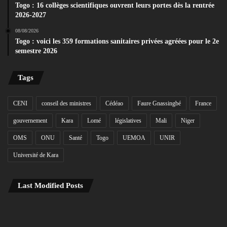
Togo : 16 collèges scientifiques ouvrent leurs portes dès la rentrée
2026-2027
08/08/2026
Togo : voici les 359 formations sanitaires privées agréées pour le 2e
semestre 2026
Tags
CENI
conseil des ministres
Cédéao
Faure Gnassingbé
France
gouvernement
Kara
Lomé
législatives
Mali
Niger
OMS
ONU
Santé
Togo
UEMOA
UNIR
Université de Kara
Last Modified Posts