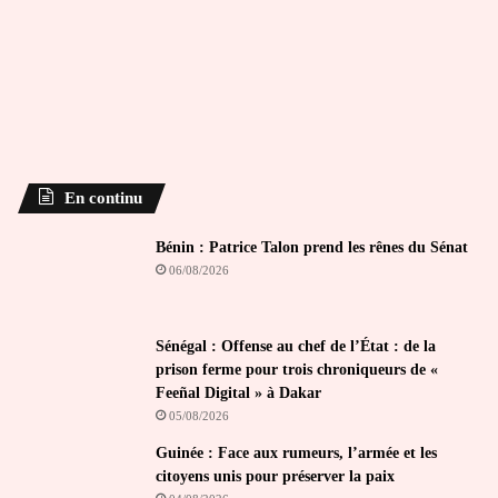
En continu
Bénin : Patrice Talon prend les rênes du Sénat
06/08/2026
Sénégal : Offense au chef de l’État : de la
prison ferme pour trois chroniqueurs de «
Feeñal Digital » à Dakar
05/08/2026
Guinée : Face aux rumeurs, l’armée et les
citoyens unis pour préserver la paix