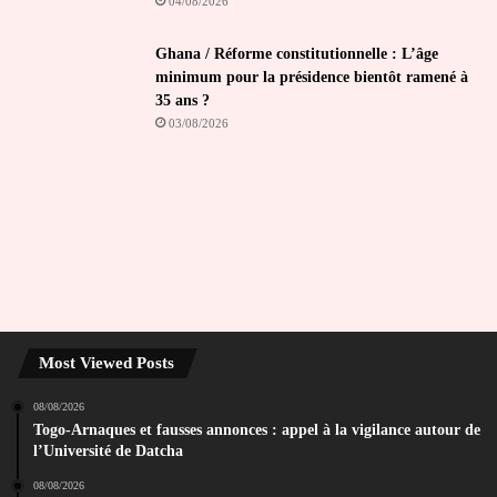
04/08/2026
Ghana / Réforme constitutionnelle : L’âge
minimum pour la présidence bientôt ramené à
35 ans ?
03/08/2026
Most Viewed Posts
08/08/2026
Togo-Arnaques et fausses annonces : appel à la vigilance autour de
l’Université de Datcha
08/08/2026