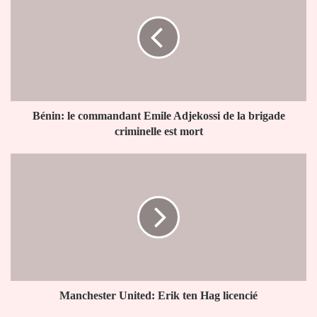
commandant
Emile
Adjekossi
de
la
brigade
criminelle
est
Bénin: le commandant Emile Adjekossi de la brigade
mort
criminelle est mort
Manchester
United:
Erik
ten
Hag
licencié
Manchester United: Erik ten Hag licencié