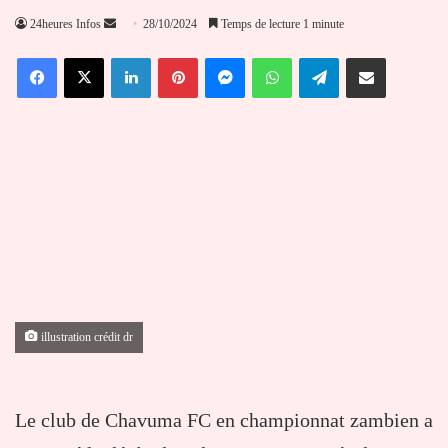
Envoyer
24heures Infos
28/10/2024
Temps de lecture 1 minute
un
Facebook
X
Linkedin
Pinterest
Messenger
WhatsApp
Telegram
Partager par email
courriel
illustration crédit dr
Le club de Chavuma FC en championnat zambien a