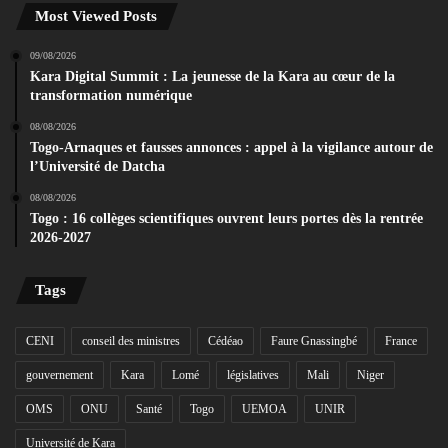
Most Viewed Posts
09/08/2026
Kara Digital Summit : La jeunesse de la Kara au cœur de la
transformation numérique
08/08/2026
Togo-Arnaques et fausses annonces : appel à la vigilance autour de
l’Université de Datcha
08/08/2026
Togo : 16 collèges scientifiques ouvrent leurs portes dès la rentrée
2026-2027
Tags
CENI
conseil des ministres
Cédéao
Faure Gnassingbé
France
gouvernement
Kara
Lomé
législatives
Mali
Niger
OMS
ONU
Santé
Togo
UEMOA
UNIR
Université de Kara