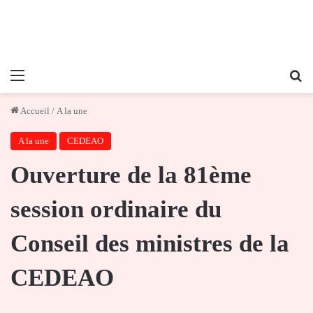
Menu
Re
Accueil
/
A la une
A la une
CEDEAO
Ouverture de la 81ème
session ordinaire du
Conseil des ministres de la
CEDEAO