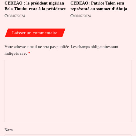
CEDEAO : le président nigérian
CEDEAO: Patrice Talon sera
Bola Tinubu reste à la présidence
représenté au sommet d’Abuja
08/07/2024
06/07/2024
Laisser un commentaire
Votre adresse e-mail ne sera pas publiée.
Les champs obligatoires sont
indiqués avec
*
C
o
m
m
e
n
t
a
Nom