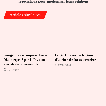
négociations
négociations pour moderniser leurs relations
pour
moderniser
Articles similaires
leurs
relations
Sénégal: le chroniqueur Kader
Le Burkina accuse le Bénin
Dia interpellé par la Division
d’abriter des bases terroristes
spéciale de cybersécurité
12/07/2024
01/10/2024