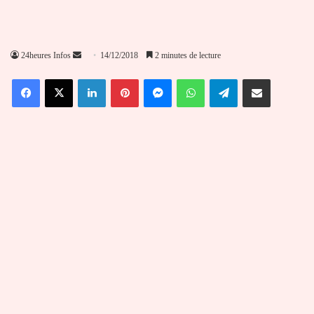
Envoyer
24heures Infos
14/12/2018
2 minutes de lecture
un
Facebook
X
Linkedin
Pinterest
Messenger
WhatsApp
Telegram
Partager par email
courriel