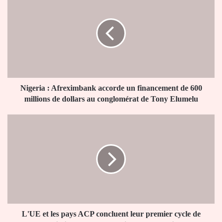
:
Afreximbank
accorde
un
financement
de
600
millions
de
Nigeria : Afreximbank accorde un financement de 600
dollars
millions de dollars au conglomérat de Tony Elumelu
au
conglomérat
L'UE
de
et
Tony
les
Elumelu
pays
ACP
concluent
leur
premier
cycle
de
L'UE et les pays ACP concluent leur premier cycle de