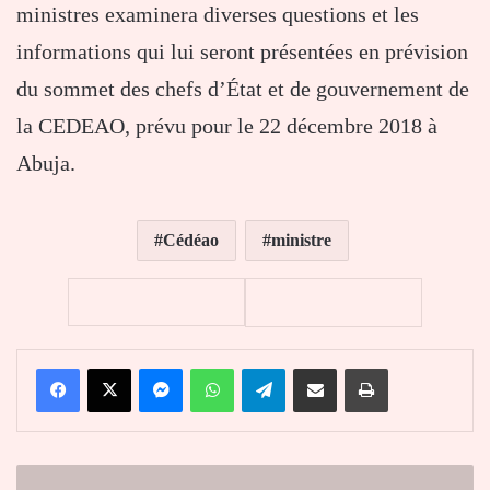
ministres examinera diverses questions et les
informations qui lui seront présentées en prévision
du sommet des chefs d’État et de gouvernement de
la CEDEAO, prévu pour le 22 décembre 2018 à
Abuja.
Cédéao
ministre
Facebook
X
Messenger
WhatsApp
Telegram
Partager par email
Imprimer
Nigeria