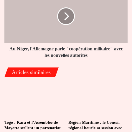
l'Allemagne
parle
"coopération
militaire"
avec
les
nouvelles
autorités
Au Niger, l'Allemagne parle "coopération militaire" avec
les nouvelles autorités
Articles similaires
Togo : Kara et l’Assemblée de
Région Maritime : le Conseil
Mayotte scellent un partenariat
régional boucle sa session avec