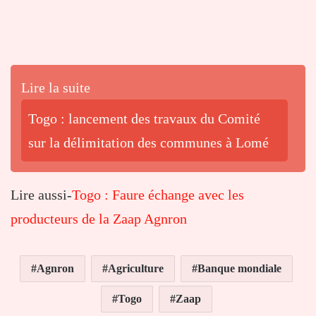
Lire la suite
Togo : lancement des travaux du Comité
sur la délimitation des communes à Lomé
Lire aussi-
Togo : Faure échange avec les
producteurs de la Zaap Agnron
Agnron
Agriculture
Banque mondiale
Togo
Zaap