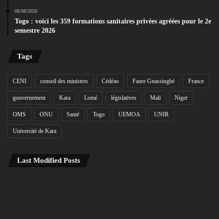
08/08/2026
Togo : voici les 359 formations sanitaires privées agréées pour le 2e
semestre 2026
Tags
CENI
conseil des ministres
Cédéao
Faure Gnassingbé
France
gouvernement
Kara
Lomé
législatives
Mali
Niger
OMS
ONU
Santé
Togo
UEMOA
UNIR
Université de Kara
Last Modified Posts