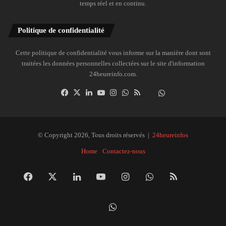
temps réel et en continu.
Politique de confidentialité
Cette politique de confidentialité vous informe sur la manière dont sont
traitées les données personnelles collectées sur le site d'information
24heureinfo.com.
Facebook
X
Linkedin
YouTube
Instagram
WhatsApp
RSS
Dailymotion
Suivre
la
chaîne
24heureinfo
© Copyright 2026, Tous droits réservés |
24heureinfos
sur
Home
Contactez-nous
WhatsApp
Facebook
X
Linkedin
YouTube
Instagram
WhatsApp
RSS
Dai
Suivre