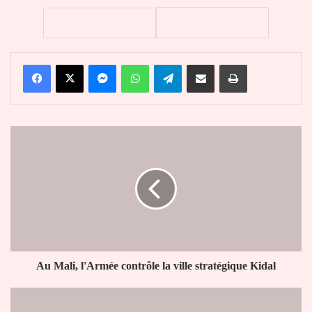
Facebook
X
Messenger
WhatsApp
Telegram
Partager par email
Imprimer
Au
Mali,
l'Armée
contrôle
la
ville
stratégique
Kidal
Au Mali, l'Armée contrôle la ville stratégique Kidal
Au
Niger,