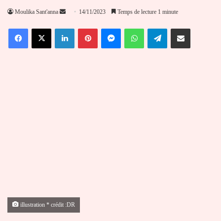
Envoyer
Moulika Sant'anna
14/11/2023
Temps de lecture 1 minute
un
Facebook
X
Linkedin
Pinterest
Messenger
WhatsApp
Telegram
Partager par email
courriel
illustration * crédit :DR