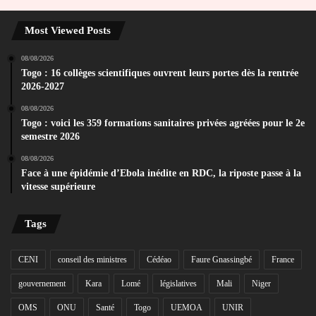
Most Viewed Posts
08/08/2026
Togo : 16 collèges scientifiques ouvrent leurs portes dès la rentrée
2026-2027
08/08/2026
Togo : voici les 359 formations sanitaires privées agréées pour le 2e
semestre 2026
08/08/2026
Face à une épidémie d’Ebola inédite en RDC, la riposte passe à la
vitesse supérieure
Tags
CENI
conseil des ministres
Cédéao
Faure Gnassingbé
France
gouvernement
Kara
Lomé
législatives
Mali
Niger
OMS
ONU
Santé
Togo
UEMOA
UNIR