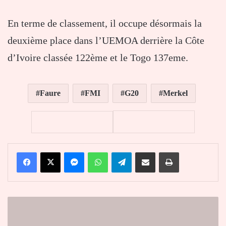
En terme de classement, il occupe désormais la
deuxième place dans l’UEMOA derrière la Côte
d’Ivoire classée 122ème et le Togo 137eme.
Faure
FMI
G20
Merkel
Facebook
X
Messenger
WhatsApp
Telegram
Partager par email
Imprimer
A
Niamey,
le