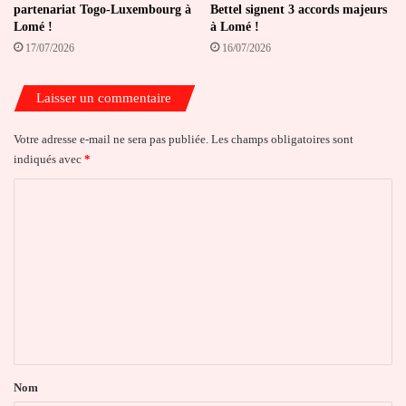
partenariat Togo-Luxembourg à
Bettel signent 3 accords majeurs
Lomé !
à Lomé !
17/07/2026
16/07/2026
Laisser un commentaire
Votre adresse e-mail ne sera pas publiée.
Les champs obligatoires sont
indiqués avec
*
C
o
m
m
e
n
t
a
Nom