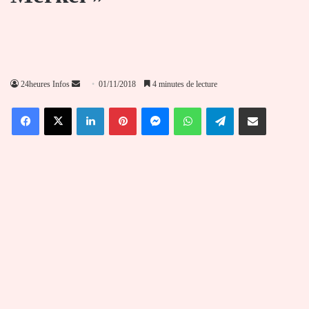
Envoyer
24heures Infos
01/11/2018
4 minutes de lecture
un
Facebook
X
Linkedin
Pinterest
Messenger
WhatsApp
Telegram
Partager par email
courriel