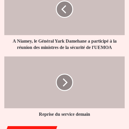
Général
Yark
Damehane
a
participé
à
la
A Niamey, le Général Yark Damehane a participé à la
réunion
réunion des ministres de la sécurité de l'UEMOA
des
ministres
Reprise
de
du
la
service
sécurité
demain
de
l'UEMOA
Reprise du service demain