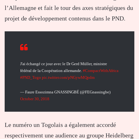
l’Allemagne et fait le tour des axes stratégiques du
projet de développement contenus dans le PND.
J'ai échangé ce jour avec le Dr Gerd Müller, ministre
fédéral de la Coopération allemande.
#CompactWithAfrica
#PND_Togo
pic.twitter.com/pNGywMQpdm
— Faure Essozimna GNASSINGBÉ (@FEGnassingbe)
October 30, 2018
Le numéro un Togolais a également accordé
respectivement une audience au groupe Heidelberg