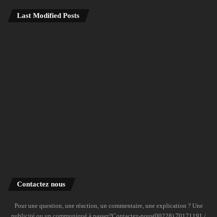
Last Modified Posts
Contactez nous
Pour une question, une réaction, un commentaire, une explication ? Une
publicité ou un communiqué à passer?Contactez-nous(00228) 70171191 /