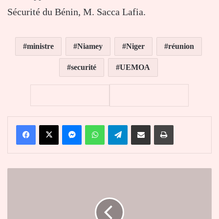
Sécurité du Bénin, M. Sacca Lafia.
ministre
Niamey
Niger
réunion
securité
UEMOA
Facebook
X
Messenger
WhatsApp
Telegram
Partager par email
Imprimer
Siemens,
Eranove
et
TSK
font