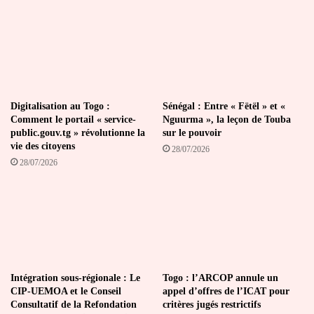
chancelière
Angela
Merkel"
Digitalisation au Togo :
Sénégal : Entre « Fëtël » et «
Comment le portail « service-
Nguurma », la leçon de Touba
public.gouv.tg » révolutionne la
sur le pouvoir
vie des citoyens
28/07/2026
28/07/2026
Intégration sous-régionale : Le
Togo : l’ARCOP annule un
CIP-UEMOA et le Conseil
appel d’offres de l’ICAT pour
Consultatif de la Refondation
critères jugés restrictifs