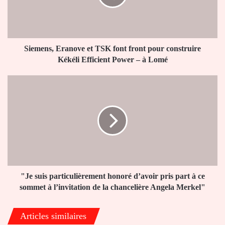
front
pour
construire
Kékéli
Efficient
Siemens, Eranove et TSK font front pour construire
Power
Kékéli Efficient Power – à Lomé
–
à
"Je
Lomé
suis
particulièrement
honoré
d’avoir
pris
part
à
ce
sommet
"Je suis particulièrement honoré d’avoir pris part à ce
à
sommet à l’invitation de la chancelière Angela Merkel"
l’invitation
de
Articles similaires
la