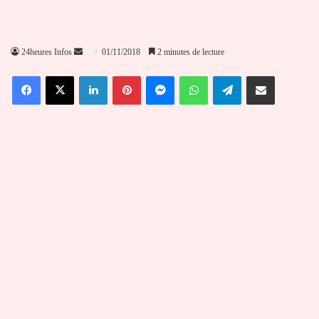
Envoyer
24heures Infos
01/11/2018
2 minutes de lecture
un
Facebook
X
Linkedin
Pinterest
Messenger
WhatsApp
Telegram
Partager par email
courriel