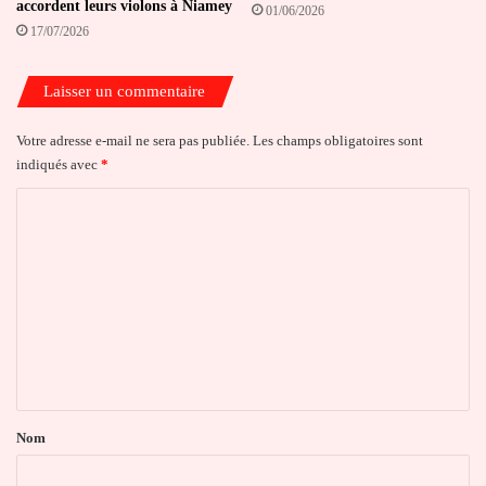
accordent leurs violons à Niamey
01/06/2026
17/07/2026
Laisser un commentaire
Votre adresse e-mail ne sera pas publiée.
Les champs obligatoires sont
indiqués avec
*
C
o
m
m
e
n
t
a
Nom
i