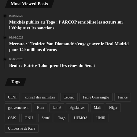
Most Viewed Posts
06/08/2026
Marchés publics au Togo : l’ARCOP sensibilise les acteurs sur
l’éthique et les sanctions
06/08/2026
Mercato : l’Ivoirien Yan Diomandé s’engage avec le Real Madrid
pour 140 millions d’euros
06/08/2026
Bénin : Patrice Talon prend les rênes du Sénat
Tags
CENI
conseil des ministres
Cédéao
Faure Gnassingbé
France
gouvernement
Kara
Lomé
législatives
Mali
Niger
OMS
ONU
Santé
Togo
UEMOA
UNIR
Université de Kara