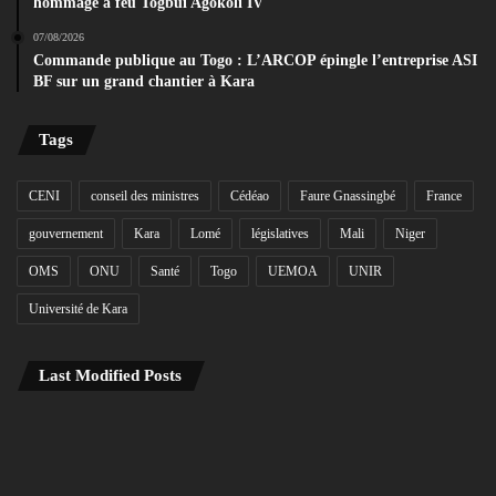
hommage à feu Togbuï Agokoli IV
07/08/2026
Commande publique au Togo : L’ARCOP épingle l’entreprise ASI
BF sur un grand chantier à Kara
Tags
CENI
conseil des ministres
Cédéao
Faure Gnassingbé
France
gouvernement
Kara
Lomé
législatives
Mali
Niger
OMS
ONU
Santé
Togo
UEMOA
UNIR
Université de Kara
Last Modified Posts