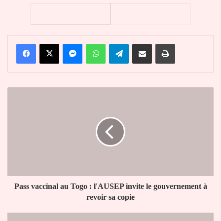
Facebook
X
Messenger
WhatsApp
Telegram
Partager par email
Imprimer
Pass
vaccinal
au
Togo
:
l'AUSEP
invite
le
gouvernement
à
Pass vaccinal au Togo : l'AUSEP invite le gouvernement à
revoir
revoir sa copie
sa
copie
Togo