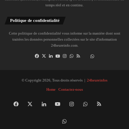
temps réel et en continu.
Politique de confidentialité
Cette politique de confidentialité vous informe sur la manière dont sont
traitées les données personnelles collectées sur le site d'information
24heureinfo.com.
Facebook
X
Linkedin
YouTube
Instagram
WhatsApp
RSS
Dailymotion
Suivre
la
chaîne
24heureinfo
© Copyright 2026, Tous droits réservés |
24heureinfos
sur
Home
Contactez-nous
WhatsApp
Facebook
X
Linkedin
YouTube
Instagram
WhatsApp
RSS
Dai
Suivre