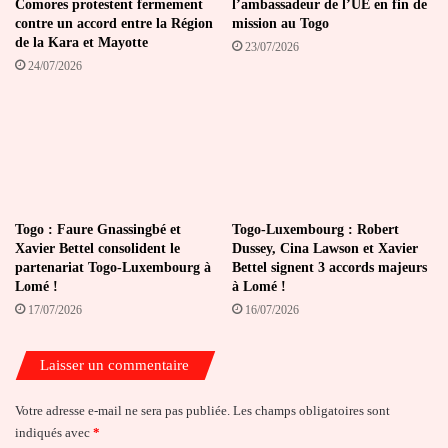
Comores protestent fermement
l’ambassadeur de l’UE en fin de
contre un accord entre la Région
mission au Togo
de la Kara et Mayotte
23/07/2026
24/07/2026
Togo : Faure Gnassingbé et
Togo-Luxembourg : Robert
Xavier Bettel consolident le
Dussey, Cina Lawson et Xavier
partenariat Togo-Luxembourg à
Bettel signent 3 accords majeurs
Lomé !
à Lomé !
17/07/2026
16/07/2026
Laisser un commentaire
Votre adresse e-mail ne sera pas publiée.
Les champs obligatoires sont
indiqués avec
*