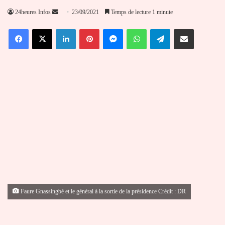
Envoyer
24heures Infos
23/09/2021
Temps de lecture 1 minute
un
Facebook
X
Linkedin
Pinterest
Messenger
WhatsApp
Telegram
Partager par email
courriel
Faure Gnassingbé et le général à la sortie de la présidence Crédit : DR