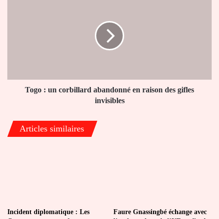
:
un
corbillard
abandonné
en
raison
des
gifles
invisibles
Togo : un corbillard abandonné en raison des gifles
invisibles
Articles similaires
Incident diplomatique : Les
Faure Gnassingbé échange avec