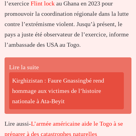
l’exercice
Flint lock
au Ghana en 2023 pour
promouvoir la coordination régionale dans la lutte
contre l’extrémisme violent. Jusqu’à présent, le
pays a juste été observateur de l’exercice, informe
l’ambassade des USA au Togo.
Lire la suite
Kirghizistan : Faure Gnassingbé rend
hommage aux victimes de l’histoire
nationale à Ata-Beyit
Lire aussi-
L’armée américaine aide le Togo à se
préparer à des catastrophes naturelles