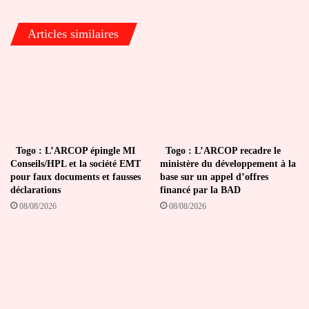
au
Togo
Articles similaires
Togo : L’ARCOP épingle MI
Togo : L’ARCOP recadre le
Conseils/HPL et la société EMT
ministère du développement à la
pour faux documents et fausses
base sur un appel d’offres
déclarations
financé par la BAD
08/08/2026
08/08/2026