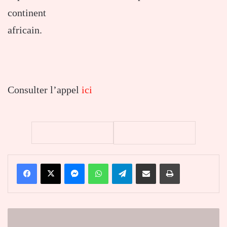
continent
africain.
Consulter l’appel
ici
Facebook
X
Messenger
WhatsApp
Telegram
Partager par email
Imprimer
Prise
de