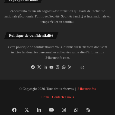
24heureinfo est un site togolais d'information qui traite de l'actualité
nationale (Économie, Politique, Société, Sport & Santé..) et internationale en
temps réel et en continu.
Politique de confidentialité
Cette politique de confidentialité vous informe sur la manière dont sont
traitées les données personnelles collectées sur le site d'information
24heureinfo.com.
Facebook
X
Linkedin
YouTube
Instagram
WhatsApp
RSS
Dailymotion
Suivre
la
chaîne
24heureinfo
© Copyright 2026, Tous droits réservés |
24heureinfos
sur
Home
Contactez-nous
WhatsApp
Facebook
X
Linkedin
YouTube
Instagram
WhatsApp
RSS
Dai