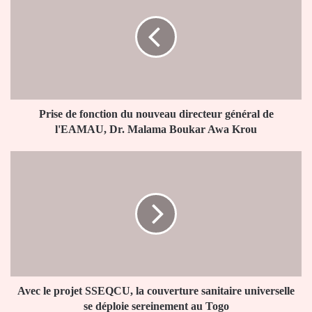
fonction
du
nouveau
directeur
général
de
l'EAMAU,
Dr.
Prise de fonction du nouveau directeur général de
Malama
l'EAMAU, Dr. Malama Boukar Awa Krou
Boukar
Awa
Avec
Krou
le
projet
SSEQCU,
la
couverture
sanitaire
universelle
se
déploie
Avec le projet SSEQCU, la couverture sanitaire universelle
sereinement
se déploie sereinement au Togo