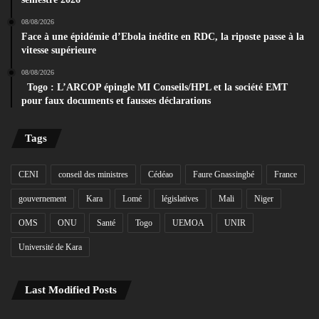
08/08/2026
Face à une épidémie d’Ebola inédite en RDC, la riposte passe à la
vitesse supérieure
08/08/2026
Togo : L’ARCOP épingle MI Conseils/HPL et la société EMT
pour faux documents et fausses déclarations
Tags
CENI
conseil des ministres
Cédéao
Faure Gnassingbé
France
gouvernement
Kara
Lomé
législatives
Mali
Niger
OMS
ONU
Santé
Togo
UEMOA
UNIR
Université de Kara
Last Modified Posts