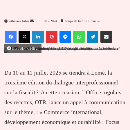
Envoyer
24heures Infos
31/12/2024
Temps de lecture 1 minute
un
Facebook
X
Linkedin
Pinterest
Messenger
WhatsApp
Telegram
Partager par email
courriel
illustration crédit dr
Du 10 au 11 juillet 2025 se tiendra à Lomé, la
troisième édition du dialogue interprofessionnel
sur la fiscalité. A cette occasion, l’Office togolais
des recettes, OTR, lance un appel à communication
sur le thème, : « Commerce international,
développement économique et durabilité : Focus