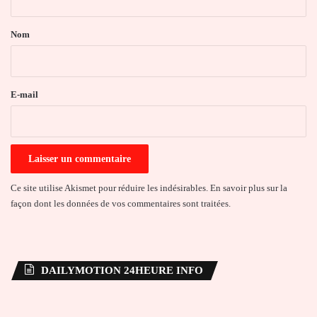
t
a
Nom
i
r
e
E-mail
*
Ce site utilise Akismet pour réduire les indésirables.
En savoir plus sur la
façon dont les données de vos commentaires sont traitées
.
DAILYMOTION 24HEURE INFO