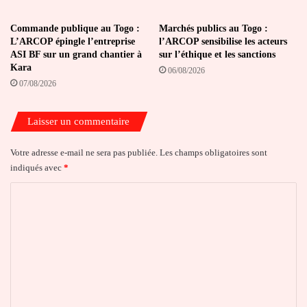
Commande publique au Togo :
Marchés publics au Togo :
L’ARCOP épingle l’entreprise
l’ARCOP sensibilise les acteurs
ASI BF sur un grand chantier à
sur l’éthique et les sanctions
Kara
06/08/2026
07/08/2026
Laisser un commentaire
Votre adresse e-mail ne sera pas publiée.
Les champs obligatoires sont
indiqués avec
*
C
o
m
m
e
n