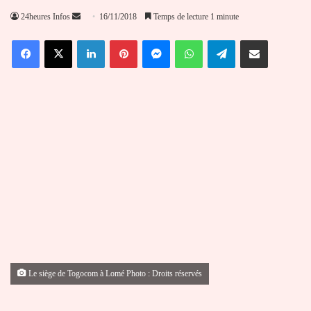
Envoyer
24heures Infos
16/11/2018
Temps de lecture 1 minute
un
Facebook
X
Linkedin
Pinterest
Messenger
WhatsApp
Telegram
Partager par email
courriel
Le siège de Togocom à Lomé Photo : Droits réservés