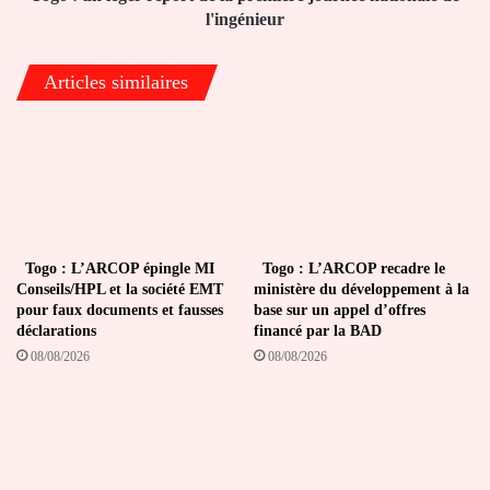
de
l'ingénieur
l'ingénieur
Articles similaires
Togo : L’ARCOP épingle MI
Togo : L’ARCOP recadre le
Conseils/HPL et la société EMT
ministère du développement à la
pour faux documents et fausses
base sur un appel d’offres
déclarations
financé par la BAD
08/08/2026
08/08/2026