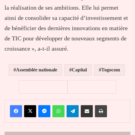
la réalisation de ses ambitions. Elle lui permet
ainsi de consolider sa capacité d’investissement et
de bénéficier des dernières innovations en matière
de TIC pour développer de nouveaux segments de
croissance », a-t-il assuré.
Assemblée nationale
Capital
Togocom
Facebook
X
Messenger
WhatsApp
Telegram
Partager par email
Imprimer
Togo