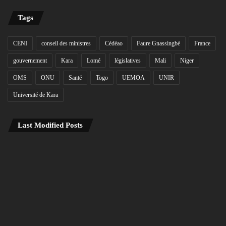
Tags
CENI
conseil des ministres
Cédéao
Faure Gnassingbé
France
gouvernement
Kara
Lomé
législatives
Mali
Niger
OMS
ONU
Santé
Togo
UEMOA
UNIR
Université de Kara
Last Modified Posts