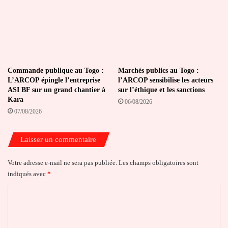
Commande publique au Togo :
Marchés publics au Togo :
L’ARCOP épingle l’entreprise
l’ARCOP sensibilise les acteurs
ASI BF sur un grand chantier à
sur l’éthique et les sanctions
Kara
06/08/2026
07/08/2026
Laisser un commentaire
Votre adresse e-mail ne sera pas publiée.
Les champs obligatoires sont
indiqués avec
*
C
o
m