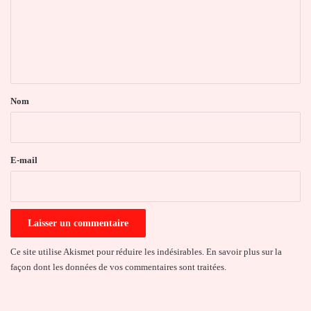
m
e
n
t
a
Nom
i
r
e
E-mail
*
Ce site utilise Akismet pour réduire les indésirables.
En savoir plus sur la
façon dont les données de vos commentaires sont traitées
.