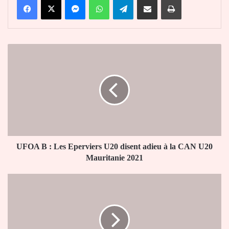
UFOA
B
:
Les
Eperviers
U20
disent
adieu
à
la
UFOA B : Les Eperviers U20 disent adieu à la CAN U20
CAN
Mauritanie 2021
U20
Mauritanie
UEMOA
2021
:
Sani
Yaya
salue