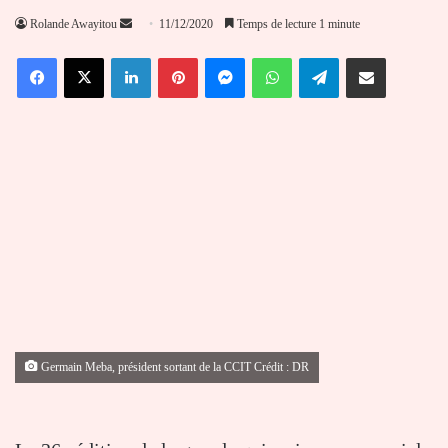
Envoyer
Rolande Awayitou
11/12/2020
Temps de lecture 1 minute
un
Facebook
X
Linkedin
Pinterest
Messenger
WhatsApp
Telegram
Partager par email
courriel
Germain Meba, président sortant de la CCIT Crédit : DR