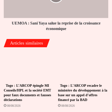
la
reprise
de
la
croissance
UEMOA : Sani Yaya salue la reprise de la croissance
économique
économique
Articles similaires
Togo : L’ARCOP épingle MI
Togo : L’ARCOP recadre le
Conseils/HPL et la société EMT
ministère du développement à la
pour faux documents et fausses
base sur un appel d’offres
déclarations
financé par la BAD
08/08/2026
08/08/2026