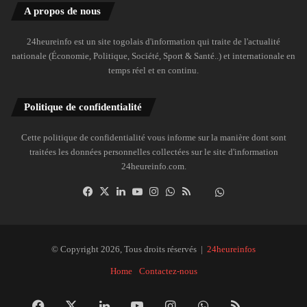
A propos de nous
24heureinfo est un site togolais d'information qui traite de l'actualité
nationale (Économie, Politique, Société, Sport & Santé..) et internationale en
temps réel et en continu.
Politique de confidentialité
Cette politique de confidentialité vous informe sur la manière dont sont
traitées les données personnelles collectées sur le site d'information
24heureinfo.com.
Facebook
X
Linkedin
YouTube
Instagram
WhatsApp
RSS
Dailymotion
Suivre
la
chaîne
24heureinfo
© Copyright 2026, Tous droits réservés |
24heureinfos
sur
Home
Contactez-nous
WhatsApp
Facebook
X
Linkedin
YouTube
Instagram
WhatsApp
RSS
Dai