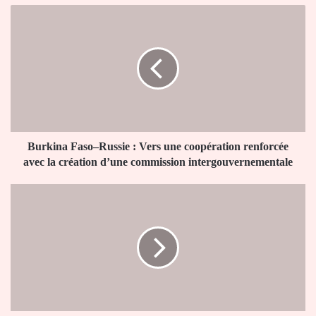
Burkina
Faso–
Russie
:
Vers
une
coopération
renforcée
avec
la
Burkina Faso–Russie : Vers une coopération renforcée
création
avec la création d’une commission intergouvernementale
d’une
commission
Togo-
intergouvernementale
Chine
:
Vers
une
coopération
décentralisée
renforcée
entre