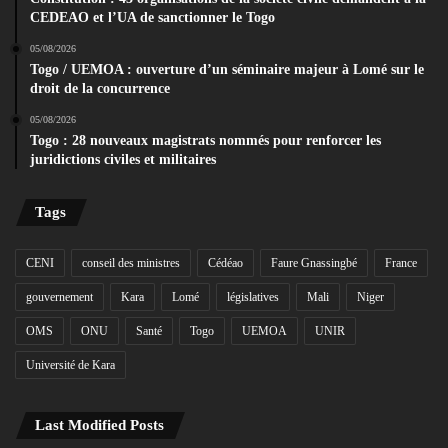
CEDEAO et l’UA de sanctionner le Togo
05/08/2026
Togo / UEMOA : ouverture d’un séminaire majeur à Lomé sur le
droit de la concurrence
05/08/2026
Togo : 28 nouveaux magistrats nommés pour renforcer les
juridictions civiles et militaires
Tags
CENI
conseil des ministres
Cédéao
Faure Gnassingbé
France
gouvernement
Kara
Lomé
législatives
Mali
Niger
OMS
ONU
Santé
Togo
UEMOA
UNIR
Université de Kara
Last Modified Posts