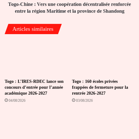
la
Togo-Chine : Vers une coopération décentralisée renforcée
région
entre la région Maritime et la province de Shandong
Maritime
et
Articles similaires
la
province
de
Shandong
Togo : L’IRES-RDEC lance son
Togo : 160 écoles privées
concours d’entrée pour l’année
frappées de fermeture pour la
académique 2026-2027
rentrée 2026-2027
04/08/2026
03/08/2026