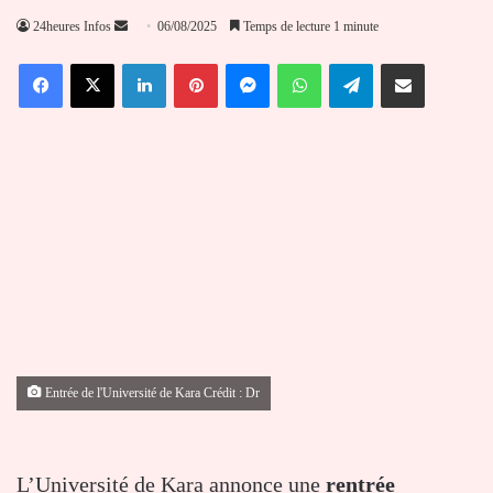
Envoyer
24heures Infos
06/08/2025
Temps de lecture 1 minute
un
Facebook
X
Linkedin
Pinterest
Messenger
WhatsApp
Telegram
Partager par email
courriel
Entrée de l'Université de Kara Crédit : Dr
L’Université de Kara annonce une
rentrée