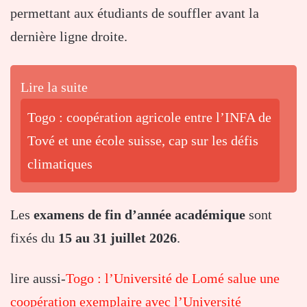
permettant aux étudiants de souffler avant la
dernière ligne droite.
Lire la suite
Togo : coopération agricole entre l’INFA de
Tové et une école suisse, cap sur les défis
climatiques
Les
examens de fin d’année académique
sont
fixés du
15 au 31 juillet 2026
.
lire aussi-
Togo : l’Université de Lomé salue une
coopération exemplaire avec l’Université