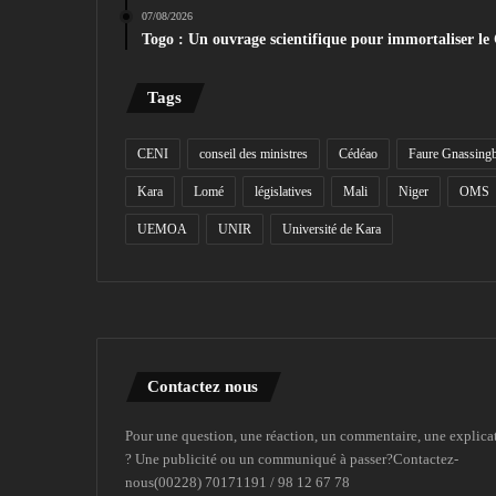
07/08/2026
Togo : Un ouvrage scientifique pour immortaliser le
Tags
CENI
conseil des ministres
Cédéao
Faure Gnassing
Kara
Lomé
législatives
Mali
Niger
OMS
UEMOA
UNIR
Université de Kara
Contactez nous
Pour une question, une réaction, un commentaire, une explica
? Une publicité ou un communiqué à passer?Contactez-
nous(00228) 70171191 / 98 12 67 78