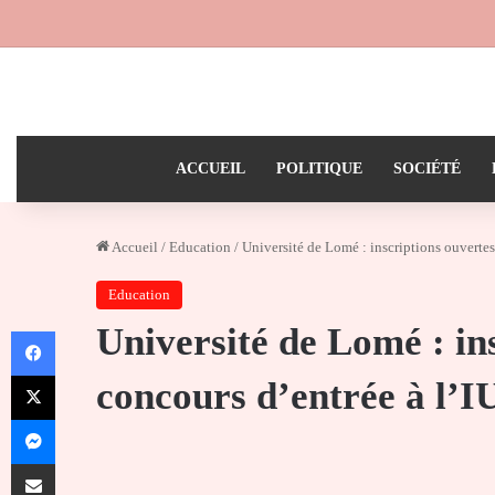
ACCUEIL
POLITIQUE
SOCIÉTÉ
Accueil
/
Education
/
Université de Lomé : inscriptions ouvertes
Education
Université de Lomé : in
Facebook
X
concours d’entrée à l’I
Messenger
Partager par email