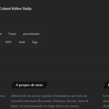
 Colonel Kléber Dadjo
bé
France
gouvernement
ONU
Santé
Togo
A propos de nous
tion
24heureinfo est un site togolais d'information qui traite de
Cett
l'actualité nationale (Économie, Politique, Société, Sport &
dont
Santé..) et internationale en temps réel et en continu.
d'in