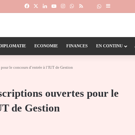
Facebook
X
Linkedin
YouTube
Instagram
WhatsApp
RSS
Suivre la chaîne
Dailymotion
Sidebar (barr
DIPLOMATIE
ECONOMIE
FINANCES
EN CONTINU
 pour le concours d’entrée à l’IUT de Gestion
scriptions ouvertes pour le
UT de Gestion