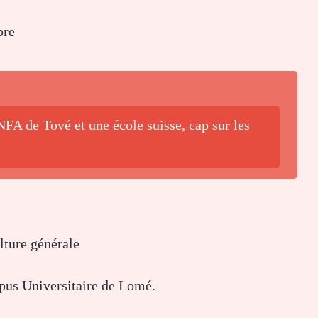
bre
NFA de Tové et une école suisse, cap sur les
lture générale
pus Universitaire de Lomé.