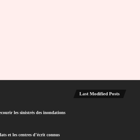
Last Modified Posts
ourir les sinistrés des inondations
ats et les centres d’écrit connus