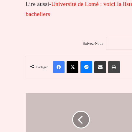
Lire aussi-
Université de Lomé : voici la li
bacheliers
Suivez-Nous
Facebook
X
Messenger
Partager par email
Imprim
Partager
Présidentielle
au
Cameroun
:
l’archevêque
de