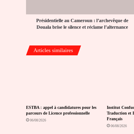
Douala
brise
le
silence
Présidentielle au Cameroun : l’archevêque de
et
Douala brise le silence et réclame l’alternance
réclame
l’alternance
Articles similaires
ESTBA : appel à candidatures pour les
Institut Confuc
parcours de Licence professionnelle
Traduction et 
Français
06/08/2026
06/08/2026