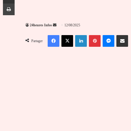
Imprimer
Envoyer
24heures Infos
12/08/2025
un
Facebook
X
Linkedin
Pinterest
Messenger
Partag
courriel
Partager