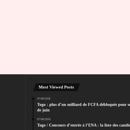
Most Viewed Posts
07/08/2026
Togo : plus d’un milliard de FCFA débloqués pour sec
de juin
07/08/2026
Togo / Concours d’entrée à l’ENA : la liste des candid