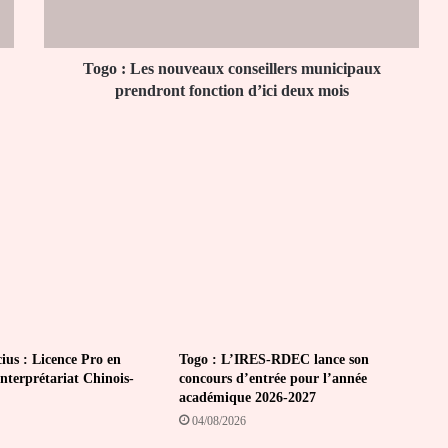
prendront
fonction
d’ici
deux
Togo : Les nouveaux conseillers municipaux
mois
prendront fonction d’ici deux mois
ius : Licence Pro en
Togo : L’IRES-RDEC lance son
Interprétariat Chinois-
concours d’entrée pour l’année
académique 2026-2027
04/08/2026