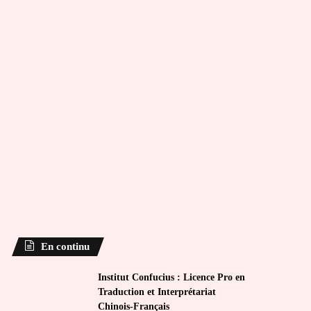
En continu
Institut Confucius : Licence Pro en
Traduction et Interprétariat
Chinois-Français