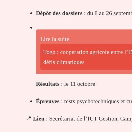
Dépôt des dossiers
: du 8 au 26 septem
Lire la suite
Togo : coopération agricole entre l’I
défis climatiques
Résultats
: le 11 octobre
Épreuves
: tests psychotechniques et cu
📍
Lieu
: Secrétariat de l’IUT Gestion, Cam