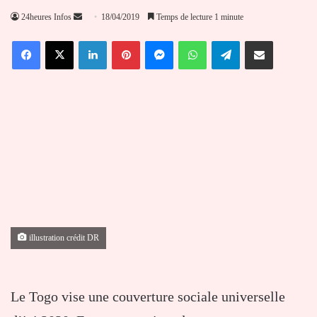
Envoyer
24heures Infos
18/04/2019
Temps de lecture 1 minute
un
Facebook
X
Linkedin
Pinterest
Messenger
WhatsApp
Telegram
Partager par email
courriel
illustration crédit DR
Le Togo vise une couverture sociale universelle