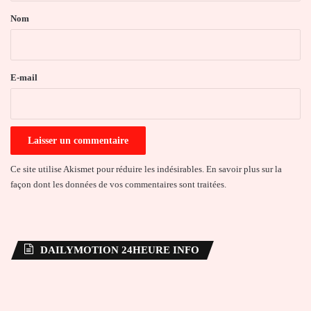
a
Nom
i
r
e
E-mail
*
Ce site utilise Akismet pour réduire les indésirables.
En savoir plus sur la
façon dont les données de vos commentaires sont traitées
.
DAILYMOTION 24HEURE INFO