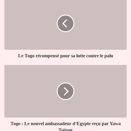
Togo
récompensé
pour
sa
lutte
contre
le
palu
Le Togo récompensé pour sa lutte contre le palu
Togo
:
Le
nouvel
ambassadeur
d’Egypte
reçu
par
Yawa
Tsègan
Togo : Le nouvel ambassadeur d’Egypte reçu par Yawa
Tsègan