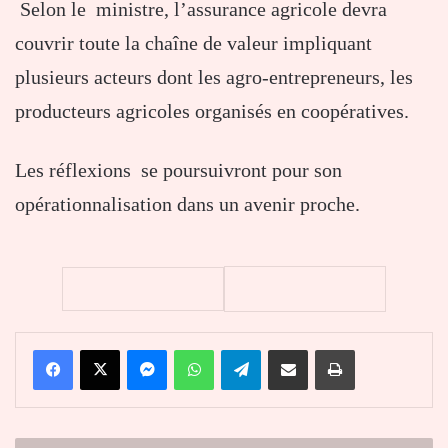
Selon le ministre, l’assurance agricole devra
couvrir toute la chaîne de valeur impliquant
plusieurs acteurs dont les agro-entrepreneurs, les
producteurs agricoles organisés en coopératives.
Les réflexions se poursuivront pour son
opérationnalisation dans un avenir proche.
Facebook
X
Messenger
WhatsApp
Telegram
Partager par email
Imprimer
Le