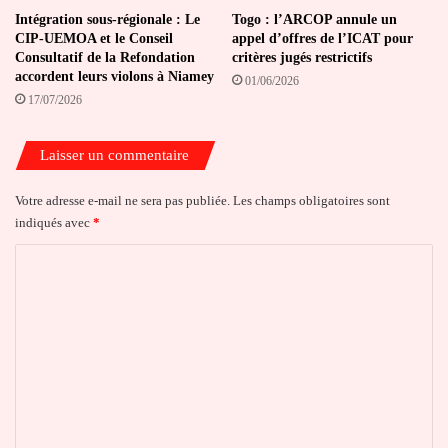
Intégration sous-régionale : Le
Togo : l’ARCOP annule un
CIP-UEMOA et le Conseil
appel d’offres de l’ICAT pour
Consultatif de la Refondation
critères jugés restrictifs
accordent leurs violons à Niamey
01/06/2026
17/07/2026
Laisser un commentaire
Votre adresse e-mail ne sera pas publiée.
Les champs obligatoires sont
indiqués avec
*
C
o
m
m
e
n
t