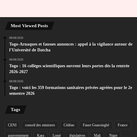
Most Viewed Posts
08/08/2026
Togo-Arnaques et fausses annonces : appel à la vigilance autour de
l’Université de Datcha
08/08/2026
Togo : 16 collèges scientifiques ouvrent leurs portes dès la rentrée
2026-2027
08/08/2026
Togo : voici les 359 formations sanitaires privées agréées pour le 2e
semestre 2026
Tags
CENI
conseil des ministres
Cédéao
Faure Gnassingbé
France
gouvernement
Kara
Lomé
législatives
Mali
Niger