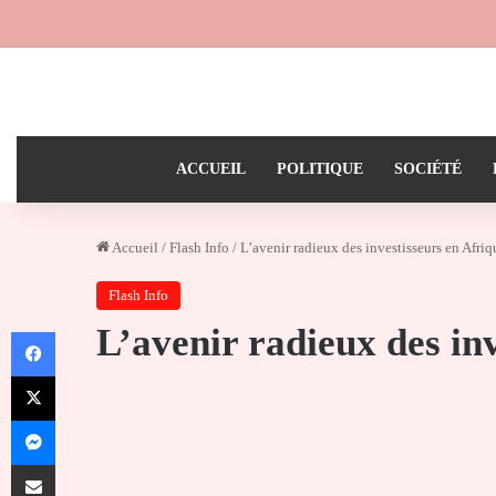
ACCUEIL
POLITIQUE
SOCIÉTÉ
Accueil
/
Flash Info
/
L’avenir radieux des investisseurs en Afriq
Flash Info
L’avenir radieux des in
Facebook
X
Messenger
Partager par email