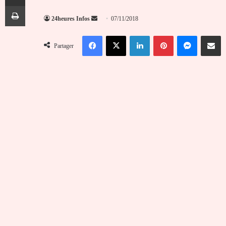
Imprimer
Envoyer
24heures Infos
07/11/2018
un
Facebook
X
Linkedin
Pinterest
Messenger
Partag
courriel
Partager