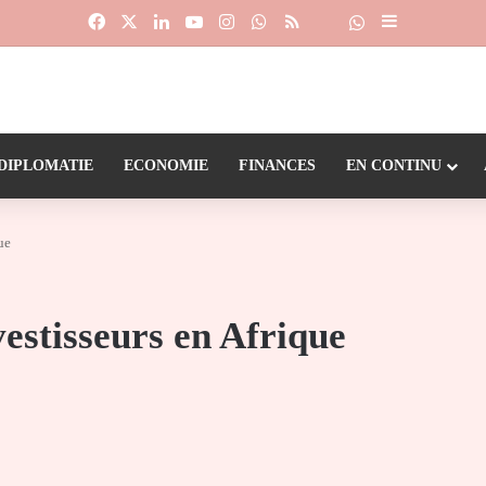
Facebook
X
Linkedin
YouTube
Instagram
WhatsApp
RSS
Suivre la chaîne
Dailymotion
Sidebar (barr
DIPLOMATIE
ECONOMIE
FINANCES
EN CONTINU
ue
vestisseurs en Afrique