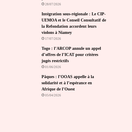
28/07/2026
Intégration sous-régionale : Le CIP-
UEMOA et le Conseil Consultatif de
la Refondation accordent leurs
violons à Niamey
17/07/2026
Togo : l’ARCOP annule un appel
d’offres de l’ICAT pour critères
jugés restrictifs
01/06/2026
Pâques : l’OOAS appelle à la
solidarité et à l’espérance en
Afrique de l’Ouest
05/04/2026