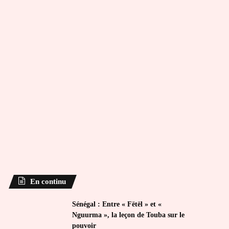
En continu
Sénégal : Entre « Fëtël » et «
Nguurma », la leçon de Touba sur le
pouvoir