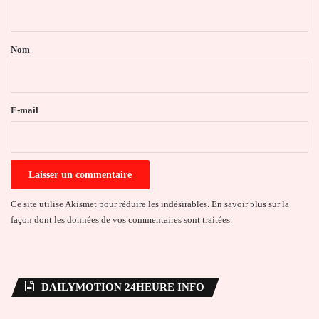
n
t
a
Nom
i
r
e
E-mail
*
Ce site utilise Akismet pour réduire les indésirables.
En savoir plus sur la
façon dont les données de vos commentaires sont traitées
.
DAILYMOTION 24HEURE INFO