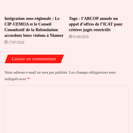
Intégration sous-régionale : Le
Togo : l’ARCOP annule un
CIP-UEMOA et le Conseil
appel d’offres de l’ICAT pour
Consultatif de la Refondation
critères jugés restrictifs
accordent leurs violons à Niamey
01/06/2026
17/07/2026
Laisser un commentaire
Votre adresse e-mail ne sera pas publiée.
Les champs obligatoires sont
indiqués avec
*
C
o
m
m
e