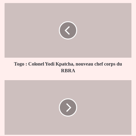
Togo
:
Colonel
Yodi
Kpatcha,
nouveau
chef
corps
du
RBRA
Togo : Colonel Yodi Kpatcha, nouveau chef corps du
RBRA
Togo :
le
Comité
national
olympique
lance
l’année
sportive
à