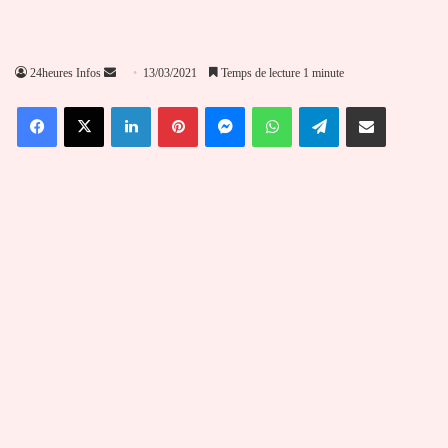
Envoyer
24heures Infos
13/03/2021
Temps de lecture 1 minute
un
Facebook
X
Linkedin
Pinterest
Messenger
WhatsApp
Telegram
Partager par email
courriel