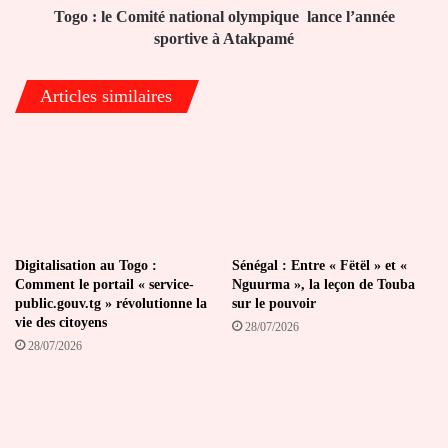
Atakpamé
Togo : le Comité national olympique lance l’année
sportive à Atakpamé
Articles similaires
Digitalisation au Togo :
Sénégal : Entre « Fëtël » et «
Comment le portail « service-
Nguurma », la leçon de Touba
public.gouv.tg » révolutionne la
sur le pouvoir
vie des citoyens
28/07/2026
28/07/2026