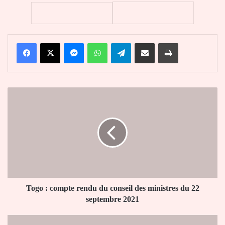
Facebook
X
Messenger
WhatsApp
Telegram
Partager par email
Imprimer
Togo
:
compte
rendu
du
conseil
des
ministres
du
22
Togo : compte rendu du conseil des ministres du 22
septembre
septembre 2021
2021
Togo