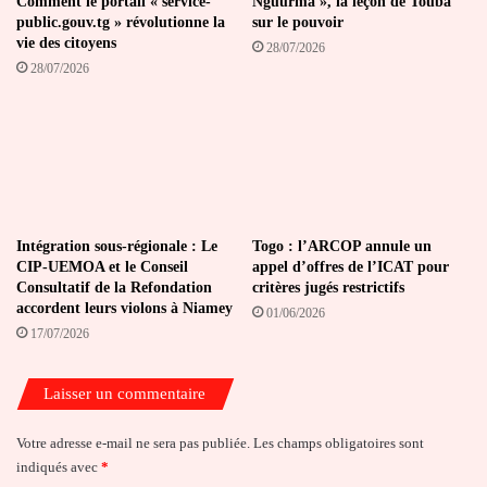
Comment le portail « service-
Nguurma », la leçon de Touba
public.gouv.tg » révolutionne la
sur le pouvoir
vie des citoyens
28/07/2026
28/07/2026
Intégration sous-régionale : Le
Togo : l’ARCOP annule un
CIP-UEMOA et le Conseil
appel d’offres de l’ICAT pour
Consultatif de la Refondation
critères jugés restrictifs
accordent leurs violons à Niamey
01/06/2026
17/07/2026
Laisser un commentaire
Votre adresse e-mail ne sera pas publiée.
Les champs obligatoires sont
indiqués avec
*