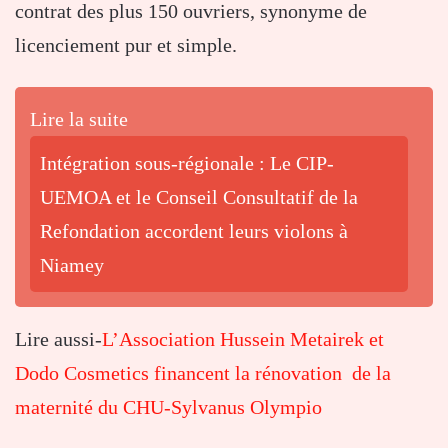
contrat des plus 150 ouvriers, synonyme de
licenciement pur et simple.
Lire la suite
Intégration sous-régionale : Le CIP-
UEMOA et le Conseil Consultatif de la
Refondation accordent leurs violons à
Niamey
Lire aussi-
L’Association Hussein Metairek et
Dodo Cosmetics financent la rénovation de la
maternité du CHU-Sylvanus Olympio