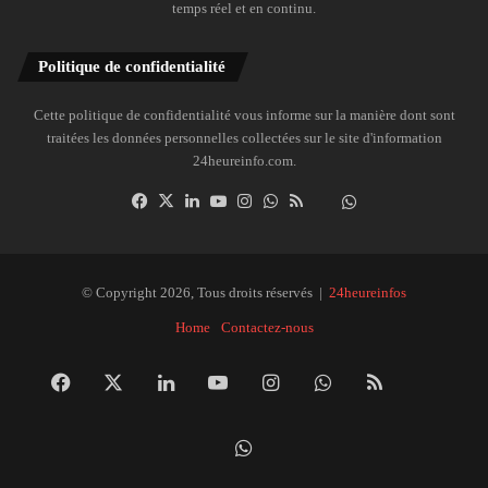
temps réel et en continu.
Politique de confidentialité
Cette politique de confidentialité vous informe sur la manière dont sont
traitées les données personnelles collectées sur le site d'information
24heureinfo.com.
Facebook
X
Linkedin
YouTube
Instagram
WhatsApp
RSS
Dailymotion
Suivre
la
chaîne
24heureinfo
© Copyright 2026, Tous droits réservés |
24heureinfos
sur
Home
Contactez-nous
WhatsApp
Facebook
X
Linkedin
YouTube
Instagram
WhatsApp
RSS
Dai
Suivre