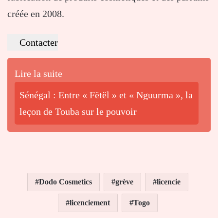
créée en 2008.
Contacter
Lire la suite
Sénégal : Entre « Fëtël » et « Nguurma », la
leçon de Touba sur le pouvoir
Dodo Cosmetics
grève
licencie
licenciement
Togo