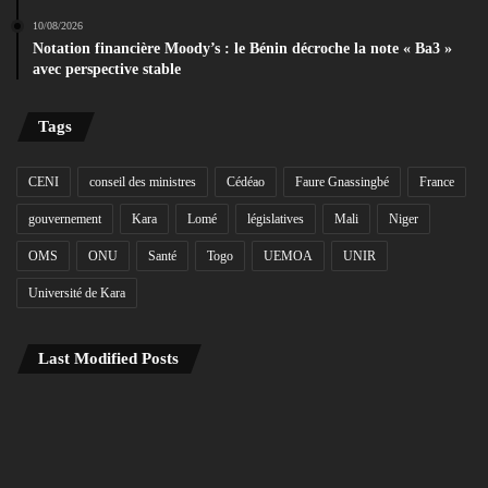
10/08/2026
Notation financière Moody’s : le Bénin décroche la note « Ba3 »
avec perspective stable
Tags
CENI
conseil des ministres
Cédéao
Faure Gnassingbé
France
gouvernement
Kara
Lomé
législatives
Mali
Niger
OMS
ONU
Santé
Togo
UEMOA
UNIR
Université de Kara
Last Modified Posts