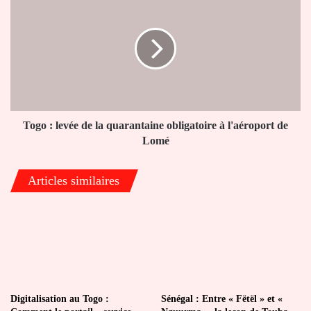
:
levée
de
la
quarantaine
obligatoire
à
l'aéroport
de
Togo : levée de la quarantaine obligatoire à l'aéroport de
Lomé
Lomé
Articles similaires
Digitalisation au Togo :
Sénégal : Entre « Fëtël » et «