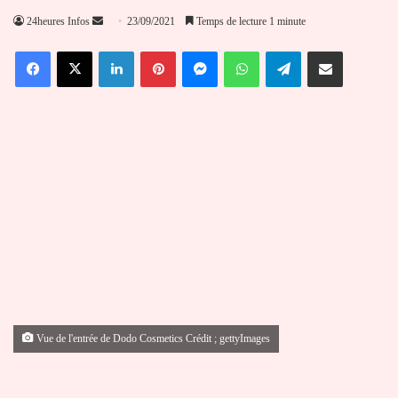
Envoyer
24heures Infos
23/09/2021
Temps de lecture 1 minute
un
Facebook
X
Linkedin
Pinterest
Messenger
WhatsApp
Telegram
Partager par email
courriel
Vue de l'entrée de Dodo Cosmetics Crédit ; gettyImages