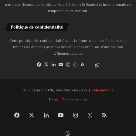
nationale (Économie, Politique, Société, Sport & Santé..) et internationale en
temps réel et en continu.
Politique de confidentialité
Cette politique de confidentialité vous informe sur la manière dont sont
traitées les données personnelles collectées sur le site d'information
24heureinfo.com.
Facebook
X
Linkedin
YouTube
Instagram
WhatsApp
RSS
Dailymotion
Suivre
la
chaîne
24heureinfo
© Copyright 2026, Tous droits réservés |
24heureinfos
sur
Home
Contactez-nous
WhatsApp
Facebook
X
Linkedin
YouTube
Instagram
WhatsApp
RSS
Dai
Suivre