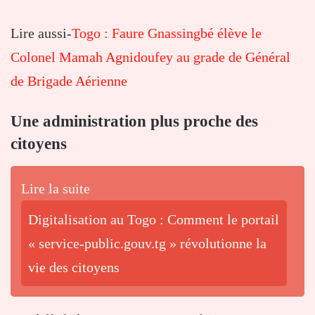
Lire aussi-
Togo : Faure Gnassingbé élève le
Colonel Mamah Agnidoufey au grade de Général
de Brigade Aérienne
Une administration plus proche des
citoyens
Lire la suite
Digitalisation au Togo : Comment le portail
« service-public.gouv.tg » révolutionne la
vie des citoyens