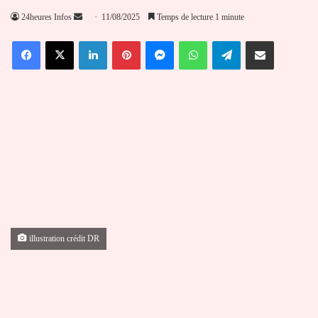
Envoyer
24heures Infos
11/08/2025
Temps de lecture 1 minute
un
Facebook
X
Linkedin
Pinterest
Messenger
WhatsApp
Telegram
Partager par email
courriel
illustration crédit DR