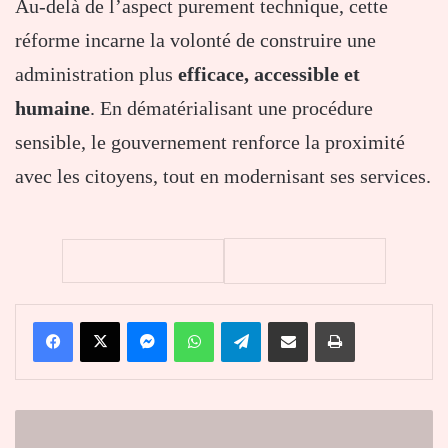
Au-delà de l’aspect purement technique, cette
réforme incarne la volonté de construire une
administration plus
efficace, accessible et
humaine
. En dématérialisant une procédure
sensible, le gouvernement renforce la proximité
avec les citoyens, tout en modernisant ses services.
Facebook
X
Messenger
WhatsApp
Telegram
Partager par email
Imprimer
Agoè-
Nyivé