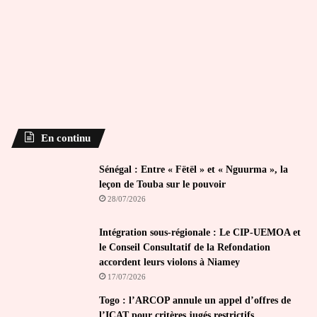
En continu
Sénégal : Entre « Fëtël » et « Nguurma », la
leçon de Touba sur le pouvoir
28/07/2026
Intégration sous-régionale : Le CIP-UEMOA et
le Conseil Consultatif de la Refondation
accordent leurs violons à Niamey
17/07/2026
Togo : l’ARCOP annule un appel d’offres de
l’ICAT pour critères jugés restrictifs