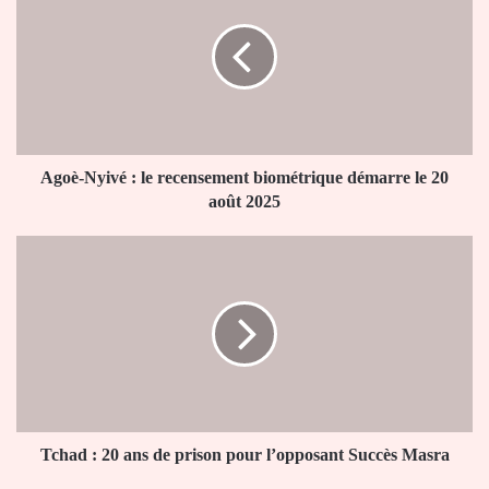
:
le
recensement
biométrique
démarre
le
20
août
Agoè-Nyivé : le recensement biométrique démarre le 20
2025
août 2025
Tchad
:
20
ans
de
prison
pour
l’opposant
Succès
Masra
Tchad : 20 ans de prison pour l’opposant Succès Masra