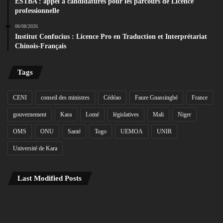
ESTBA : appel à candidatures pour les parcours de Licence
professionnelle
06/08/2026
Institut Confucius : Licence Pro en Traduction et Interprétariat
Chinois-Français
Tags
CENI
conseil des ministres
Cédéao
Faure Gnassingbé
France
gouvernement
Kara
Lomé
législatives
Mali
Niger
OMS
ONU
Santé
Togo
UEMOA
UNIR
Université de Kara
Last Modified Posts