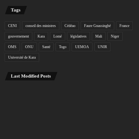
Tags
CENI
conseil des ministres
Cédéao
Faure Gnassingbé
France
gouvernement
Kara
Lomé
législatives
Mali
Niger
OMS
ONU
Santé
Togo
UEMOA
UNIR
Université de Kara
Last Modified Posts