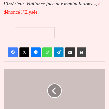
l’intérieur. Vigilance face aux manipulations »,
a
dénoncé l’Elysée.
Facebook
X
Messenger
WhatsApp
Telegram
Partager par email
Imprimer
Côte
d'Ivoire
:
Tidjane
Thiam
démissionne
de
son