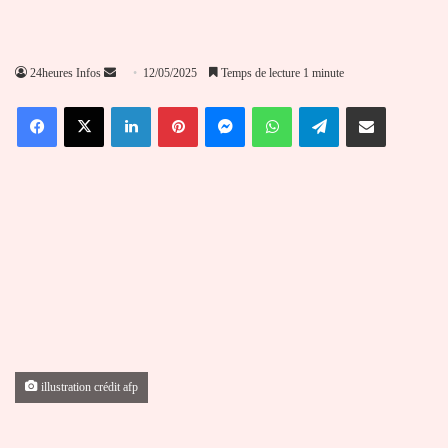
Envoyer
24heures Infos
12/05/2025
Temps de lecture 1 minute
un
Facebook
X
Linkedin
Pinterest
Messenger
WhatsApp
Telegram
Partager par email
courriel
illustration crédit afp