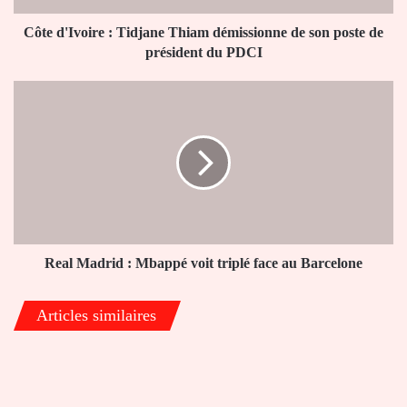
poste
de
Côte d'Ivoire : Tidjane Thiam démissionne de son poste de
président
président du PDCI
du
PDCI
Real
Madrid
:
Mbappé
voit
triplé
face
au
Barcelone
Real Madrid : Mbappé voit triplé face au Barcelone
Articles similaires